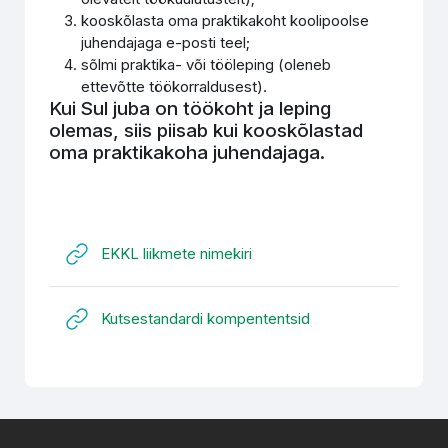
kooskõlasta oma praktikakoht koolipoolse
juhendajaga e-posti teel;
sõlmi praktika- või tööleping (oleneb
ettevõtte töökorraldusest).
Kui Sul juba on töökoht ja leping
olemas, siis piisab kui kooskõlastad
oma praktikakoha juhendajaga.
URL
EKKL liikmete nimekiri
URL
Kutsestandardi kompententsid