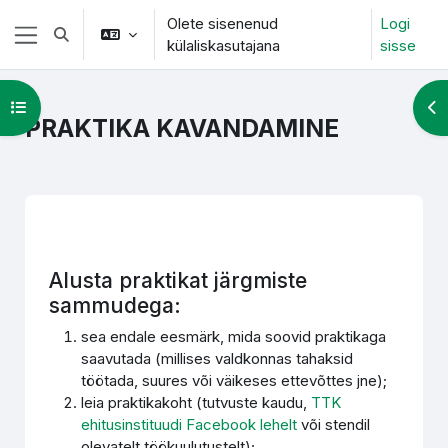
Jäta vahele peasisuni
Olete sisenenud
Logi
Lülitab otsingu sisendi
külaliskasutajana
sisse
Küljepaneel
Ava kursuse sisukord
Ava
PRAKTIKA KAVANDAMINE
Section outline
Alusta praktikat järgmiste
sammudega:
sea endale eesmärk, mida soovid praktikaga
saavutada (millises valdkonnas tahaksid
töötada, suures või väikeses ettevõttes jne);
leia praktikakoht (tutvuste kaudu,
TTK
ehitusinstituudi Facebook lehelt
või stendil
olevatelt töökuulutustelt);