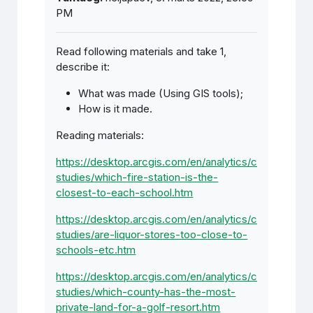
PM
Read following materials and take 1,
describe it:
What was made (Using GIS tools);
How is it made.
Reading materials:
https://desktop.arcgis.com/en/analytics/case-
studies/which-fire-station-is-the-
closest-to-each-school.htm
https://desktop.arcgis.com/en/analytics/case-
studies/are-liquor-stores-too-close-to-
schools-etc.htm
https://desktop.arcgis.com/en/analytics/case-
studies/which-county-has-the-most-
private-land-for-a-golf-resort.htm