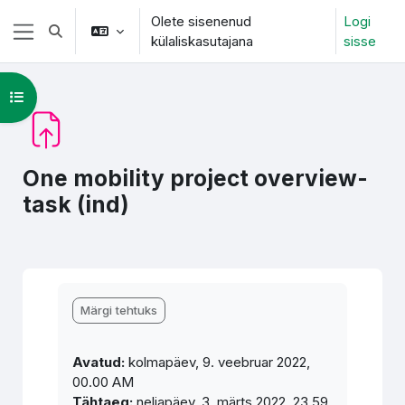
Jäta vahele peasisuni
Olete sisenenud
Logi
Lülitab otsingu sisendi
külaliskasutajana
sisse
Küljepaneel
Ava kursuse sisukord
One mobility project overview-
task (ind)
Lõpetamise nõuded
Märgi tehtuks
Avatud:
kolmapäev, 9. veebruar 2022,
00.00 AM
Tähtaeg:
neljapäev, 3. märts 2022, 23.59