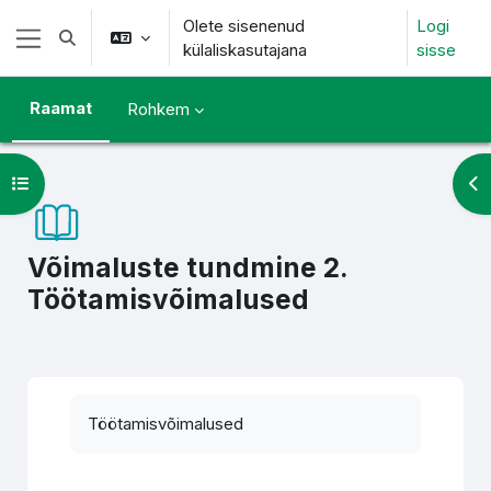
Jäta vahele peasisuni
Olete sisenenud
Logi
Lülitab otsingu sisendi
külaliskasutajana
sisse
Küljepaneel
Raamat
Rohkem
Ava kursuse sisukord
Ava
Võimaluste tundmine 2.
Töötamisvõimalused
Lõpetamise nõuded
Töötamisvõimalused