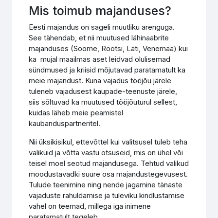
Mis toimub majanduses?
Eesti majandus on sageli muutliku arenguga.
See tähendab, et nii muutused lähinaabrite
majanduses (Soome, Rootsi, Läti, Venemaa) kui
ka mujal maailmas aset leidvad olulisemad
sündmused ja kriisid mõjutavad paratamatult ka
meie majandust. Kuna vajadus tööjõu järele
tuleneb vajadusest kaupade-teenuste järele,
siis sõltuvad ka muutused tööjõuturul sellest,
kuidas läheb meie peamistel
kaubanduspartneritel.
Nii üksikisikul, ettevõttel kui valitsusel tuleb teha
valikuid ja võtta vastu otsuseid, mis on ühel või
teisel moel seotud majandusega. Tehtud valikud
moodustavadki suure osa majandustegevusest.
Tulude teenimine ning nende jagamine tänaste
vajaduste rahuldamise ja tuleviku kindlustamise
vahel on teemad, millega iga inimene
paratamatult tegeleb.