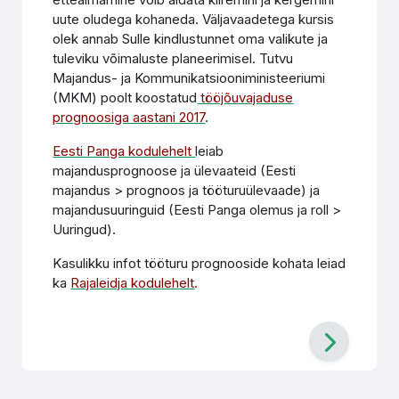
uute oludega kohaneda. Väljavaadetega kursis
olek annab Sulle kindlustunnet oma valikute ja
tuleviku võimaluste planeerimisel. Tutvu
Majandus- ja Kommunikatsiooniministeeriumi
(MKM) poolt koostatud
tööjõuvajaduse
prognoosiga aastani 2017
.
Eesti Panga kodulehelt
leiab
majandusprognoose ja ülevaateid (Eesti
majandus > prognoos ja tööturuülevaade) ja
majandusuuringuid (Eesti Panga olemus ja roll >
Uuringud).
Kasulikku infot tööturu prognooside kohata leiad
ka
Rajaleidja kodulehelt
.