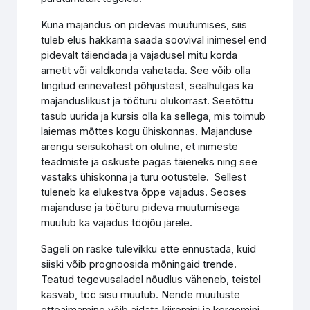
Kuna majandus on pidevas muutumises, siis
tuleb elus hakkama saada soovival inimesel end
pidevalt täiendada ja vajadusel mitu korda
ametit või valdkonda vahetada. See võib olla
tingitud erinevatest põhjustest, sealhulgas ka
majanduslikust ja tööturu olukorrast. Seetõttu
tasub uurida ja kursis olla ka sellega, mis toimub
laiemas mõttes kogu ühiskonnas. Majanduse
arengu seisukohast on oluline, et inimeste
teadmiste ja oskuste pagas täieneks ning see
vastaks ühiskonna ja turu ootustele. Sellest
tuleneb ka elukestva õppe vajadus. Seoses
majanduse ja tööturu pideva muutumisega
muutub ka vajadus tööjõu järele.
Sageli on raske tulevikku ette ennustada, kuid
siiski võib prognoosida mõningaid trende.
Teatud tegevusaladel nõudlus väheneb, teistel
kasvab, töö sisu muutub. Nende muutuste
etteaimamine võib aidata kiiremini ja kergemini