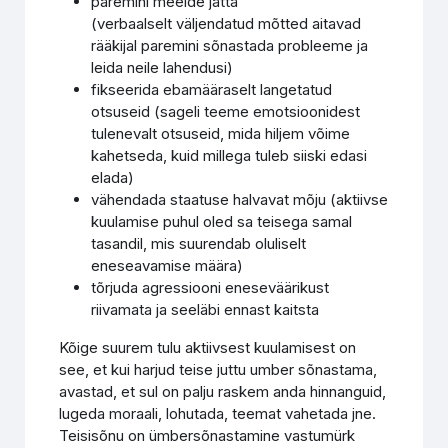
paremini meelde jätta
(verbaalselt väljendatud mõtted aitavad
rääkijal paremini sõnastada probleeme ja
leida neile lahendusi)
fikseerida ebamääraselt langetatud
otsuseid (sageli teeme emotsioonidest
tulenevalt otsuseid, mida hiljem võime
kahetseda, kuid millega tuleb siiski edasi
elada)
vähendada staatuse halvavat mõju (aktiivse
kuulamise puhul oled sa teisega samal
tasandil, mis suurendab oluliselt
eneseavamise määra)
tõrjuda agressiooni eneseväärikust
riivamata ja seeläbi ennast kaitsta
Kõige suurem tulu aktiivsest kuulamisest on
see, et kui harjud teise juttu umber sõnastama,
avastad, et sul on palju raskem anda hinnanguid,
lugeda moraali, lohutada, teemat vahetada jne.
Teisisõnu on ümbersõnastamine vastumürk