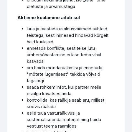
oletuste ja arvamustega
Aktiivne kuulamine aitab sul
luua ja taastada usaldusväärseid suhteid
teistega, sest inimesed hindavad kõrgelt
häid kuulajaid
ennetada konflikte, sest teise jutu
ümbersõnastamine ei lase tema vihal
kasvada
ära hoida möödarääkimisi ja ennetada
"mõtete lugemisest" tekkida võivaid
tagajärgi
saada rohkem infot, kui partner meile
esialgu kavatses anda
kontrollida, kas rääkija saab aru, millest
soovis rääkida
esile tuua vasturääkivusi ja
süstematiseerida materjali ning hoida
vestlust teema raamides