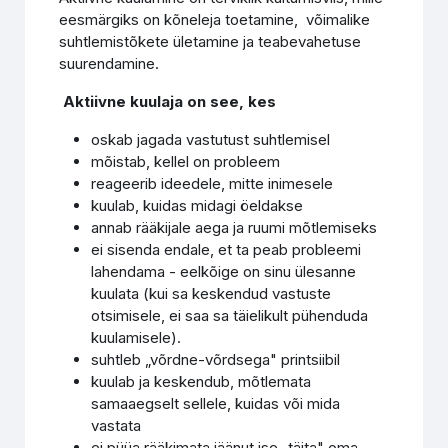
eesmärgiks on kõneleja toetamine, võimalike
suhtlemistõkete ületamine ja teabevahetuse
suurendamine.
Aktiivne kuulaja on see, kes
oskab jagada vastutust suhtlemisel
mõistab, kellel on probleem
reageerib ideedele, mitte inimesele
kuulab, kuidas midagi öeldakse
annab rääkijale aega ja ruumi mõtlemiseks
ei sisenda endale, et ta peab probleemi
lahendama - eelkõige on sinu ülesanne
kuulata (kui sa keskendud vastuste
otsimisele, ei saa sa täielikult pühenduda
kuulamisele).
suhtleb „võrdne-võrdsega" printsiibil
kuulab ja keskendub, mõtlemata
samaaegselt sellele, kuidas või mida
vastata
ei püüa rääkimata jäänut ise „täita" oma