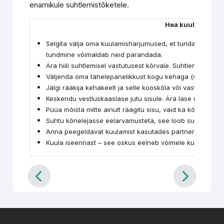
enamikule suhtlemistõketele.
Hea kuulaja meel
Selgita välja oma kuulamisharjumused, et tunda oma tug
tundmine võimaldab neid parandada.
Ära hiili suhtlemisel vastutusest kõrvale. Suhtlemise tule
Väljenda oma tähelepanelikkust kogu kehaga (silmside, k
Jälgi rääkija kehakeelt ja selle kooskõla või vasturääkivu
Keskendu vestluskaaslase jutu sisule. Ära lase mõtetel 
Püüa mõista mitte ainult räägitu sisu, vaid ka kõneleja tu
Suhtu kõnelejasse eelarvamusteta, see loob suhtlemis
Anna peegeldavat kuulamist kasutades partnerile teada, 
Kuula iseennast – see oskus eelneb võimele kuulata teisi