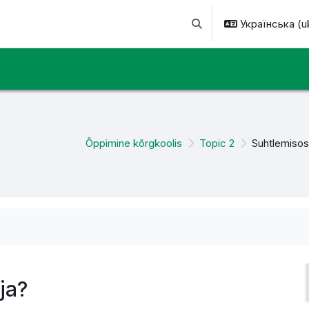
Українська ‎(uk
Переключити введення
Õppimine kõrgkoolis
Topic 2
Suhtlemiso
ja?