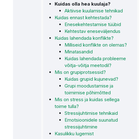
Kuidas olla hea kuulaja?
Aktiivse kuulamise tehnikad
Kuidas ennast kehtestada?
Enesekehtestamise tüübid
Kehtestav eneseväljendus
Kuidas lahendada konflikte?
Milliseid konflikte on olemas?
Minatasandid
Kuidas lahendada probleeme
võitja-võitja meetodil?
Mis on grupiprotsessid?
Kuidas grupid kujunevad?
Grupi moodustamise ja
toimimise põhimõtted
Mis on stress ja kuidas sellega
toime tulla?
Stressijuhtimise tehnikaid
Emotsioonidele suunatud
stressijuhtimine
Kasulikku lugemist