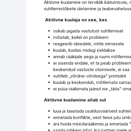
Aktiivne kuulamine
on terviklik käitumisviis
suhtlemistõkete ületamine ja teabevahetus
Aktiivne kuulaja on see, kes
oskab jagada vastutust suhtlemisel
mõistab, kellel on probleem
reageerib ideedele, mitte inimesele
kuulab, kuidas midagi öeldakse
annab rääkijale aega ja ruumi mõtlemis
ei sisenda endale, et ta peab probleem
keskendud vastuste otsimisele, ei saa 
suhtleb „võrdne-võrdsega" printsiibil
kuulab ja keskendub, mõtlemata samaae
ei püüa rääkimata jäänut ise „täita" om
Aktiivne kuulamine aitab sul
luua ja taastada usaldusväärseid suhtei
ennetada konflikte, sest teise jutu üm
ära hoida möödarääkimisi ja ennetada "
saada rohkem infot, kui partner meile 