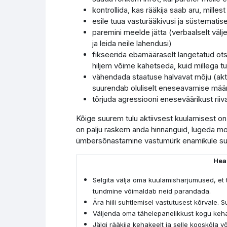
kontrollida, kas rääkija saab aru, milles
esile tuua vasturääkivusi ja süstematis
paremini meelde jätta (verbaalselt väl
ja leida neile lahendusi)
fikseerida ebamääraselt langetatud ot
hiljem võime kahetseda, kuid millega tul
vähendada staatuse halvavat mõju (akti
suurendab oluliselt eneseavamise mää
tõrjuda agressiooni eneseväärikust riiv
Kõige suurem tulu aktiivsest kuulamisest on 
on palju raskem anda hinnanguid, lugeda mor
ümbersõnastamine vastumürk enamikule suh
Hea
Selgita välja oma kuulamisharjumused, et
tundmine võimaldab neid parandada.
Ära hiili suhtlemisel vastutusest kõrvale. 
Väljenda oma tähelepanelikkust kogu kehag
Jälgi rääkija kehakeelt ja selle kooskõla v