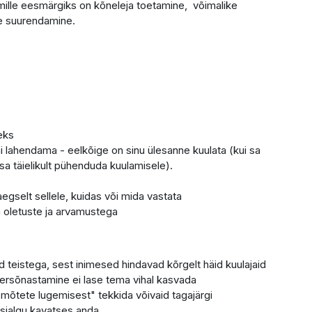
, mille eesmärgiks on kõneleja toetamine, võimalike
e suurendamine.
eks
i lahendama - eelkõige on sinu ülesanne kuulata (kui sa
sa täielikult pühenduda kuulamisele).
gselt sellele, kuidas või mida vastata
a oletuste ja arvamustega
d teistega, sest inimesed hindavad kõrgelt häid kuulajaid
bersõnastamine ei lase tema vihal kasvada
mõtete lugemisest" tekkida võivaid tagajärgi
esialgu kavatses anda