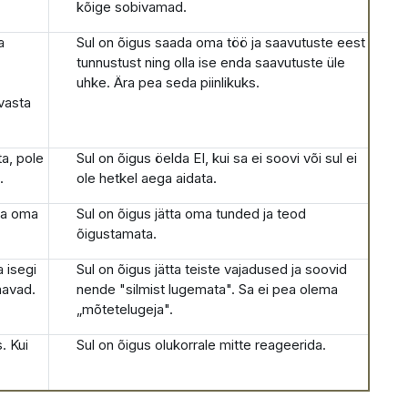
kõige sobivamad.
a
Sul on õigus saada oma töö ja saavutuste eest
tunnustust ning olla ise enda saavutuste üle
uhke. Ära pea seda piinlikuks.
vasta
ta, pole
Sul on õigus öelda EI, kui sa ei soovi või sul ei
.
ole hetkel aega aidata.
ema oma
Sul on õigus jätta oma tunded ja teod
õigustamata.
 isegi
Sul on õigus jätta teiste vajadused ja soovid
havad.
nende "silmist lugemata". Sa ei pea olema
„mõtetelugeja".
. Kui
Sul on õigus olukorrale mitte reageerida.