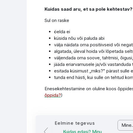
Kuidas saad aru, et sa pole kehtestav?
Sul on raske
öelda ei
küsida nõu või paluda abi
välja näidata oma positiivseid või negat
algatada, üleval hoida või lõpetada sel
väljendada oma soove, tahtmisi, õigusi,
jääda eriarvamusele ja/või vastanduda t
esitada küsimust „miks?" pärast sulle 
tunda end hästi, kui sulle on tehtud ko
Enesekehtestamine on oluline koos õppides,
õppida?
)
Eelmine tegevus
Mine...
Kuidas edasi? Minu