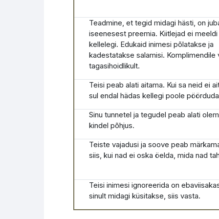
Teadmine, et tegid midagi hästi, on jub
iseenesest preemia. Kiitlejad ei meeldi
kellelegi. Edukaid inimesi põlatakse ja
kadestatakse salamisi. Komplimendile 
tagasihoidlikult.
Teisi peab alati aitama. Kui sa neid ei ai
sul endal hädas kellegi poole pöörduda
Sinu tunnetel ja tegudel peab alati ol
kindel põhjus.
Teiste vajadusi ja soove peab märkama
siis, kui nad ei oska öelda, mida nad ta
Teisi inimesi ignoreerida on ebaviisakas
sinult midagi küsitakse, siis vasta.