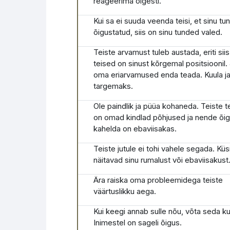
reageerima õigesti.
Kui sa ei suuda veenda teisi, et sinu t
õigustatud, siis on sinu tunded valed.
Teiste arvamust tuleb austada, eriti siis
teised on sinust kõrgemal positsioonil.
oma eriarvamused enda teada. Kuula j
targemaks.
Ole paindlik ja püüa kohaneda. Teiste 
on omad kindlad põhjused ja nende õi
kahelda on ebaviisakas.
Teiste jutule ei tohi vahele segada. K
näitavad sinu rumalust või ebaviisakust
Ära raiska oma probleemidega teiste
väärtuslikku aega.
Kui keegi annab sulle nõu, võta seda ku
Inimestel on sageli õigus.