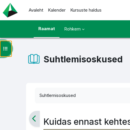
Jäta vahele peasisuni
Avaleht
Kalender
Kursuste haldus
Raamat
Rohkem
Ava kursuse sisukord
Suhtlemisoskused
Lõpetamise nõuded
Suhtlemisoskused
Kuidas ennast kehte