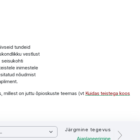
iivseid tundeid
tskondlikku vestlust
 seisukohti
eistele inimestele
esitatud nõudmist
mpliment.
 millest on juttu õpioskuste teemas (vt
Kuidas teistega koos
Järgmine tegevus
Ajaplaneerimine