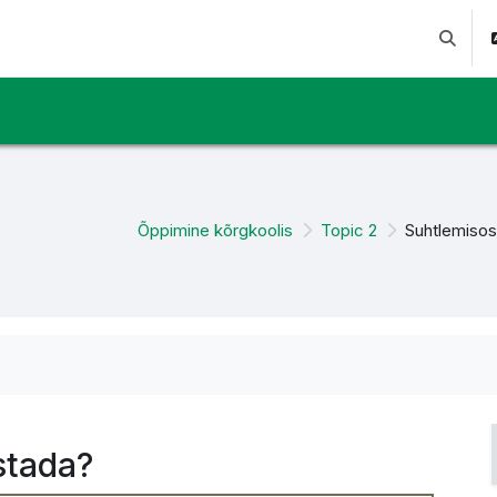
Lülitab 
Õppimine kõrgkoolis
Topic 2
Suhtlemiso
stada?