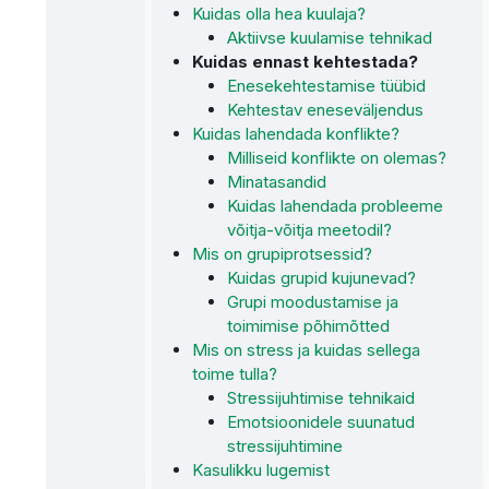
Kuidas olla hea kuulaja?
Aktiivse kuulamise tehnikad
Kuidas ennast kehtestada?
Enesekehtestamise tüübid
Kehtestav eneseväljendus
Kuidas lahendada konflikte?
Milliseid konflikte on olemas?
Minatasandid
Kuidas lahendada probleeme
võitja-võitja meetodil?
Mis on grupiprotsessid?
Kuidas grupid kujunevad?
Grupi moodustamise ja
toimimise põhimõtted
Mis on stress ja kuidas sellega
toime tulla?
Stressijuhtimise tehnikaid
Emotsioonidele suunatud
stressijuhtimine
Kasulikku lugemist