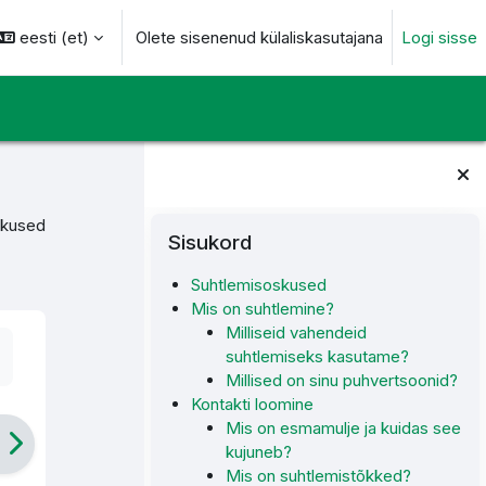
eesti ‎(et)‎
Olete sisenenud külaliskasutajana
Logi sisse
otsingu sisendi
Plokid
Jäta vahele Sisukord
skused
Sisukord
Suhtlemisoskused
Mis on suhtlemine?
Milliseid vahendeid
suhtlemiseks kasutame?
Millised on sinu puhvertsoonid?
Kontakti loomine
Mis on esmamulje ja kuidas see
kujuneb?
Mis on suhtlemistõkked?