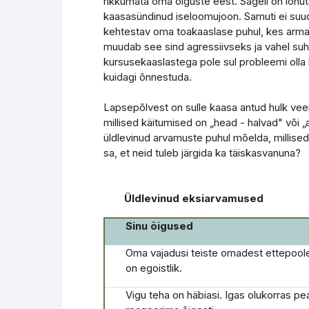
rikkumata oma õiguste eest. Sageli on loh
kaasasündinud iseloomujoon. Samuti ei suuda
kehtestav oma toakaaslase puhul, kes armasta
muudab see sind agressiivseks ja vahel suht
kursusekaaslastega pole sul probleemi olla
kuidagi õnnestuda.
Lapsepõlvest on sulle kaasa antud hulk vee
millised käitumised on „head - halvad" või 
üldlevinud arvamuste puhul mõelda, millise
sa, et neid tuleb järgida ka täiskasvanuna?
Üldlevinud eksiarvamused
Sinu õigused
Oma vajadusi teiste omadest ettepool
on egoistlik.
Vigu teha on häbiasi. Igas olukorras pe