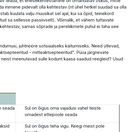
utav teada, et enesekehtestamine on omandatav oskus, mitte
 inimene pidevalt olla kehtestav (nt ühel hetkel suudad sa olla
b kuulata valju muusikat sel ajal, kui sa õpid, teinekord
ud sa sellesse passiivselt). Võimalik, et vähem tuttavate
 kehtestav, samas sõprade ja pereliikmete puhul ei taha see
ndumusi, juhtnööre sotsiaalseks käitumiseks. Need ütlevad,
„aktsepteeritud - mitteaktsepteeritud". Püüa järgnevate
d neist meenutavad sulle kodunt kaasa saadud reegleid? Usud
e seada
Sul on õigus oma vajadusi vahel teiste
omadest ettepoole seada
aksid
Sul on õigus teha vigu. Keegi meist pole