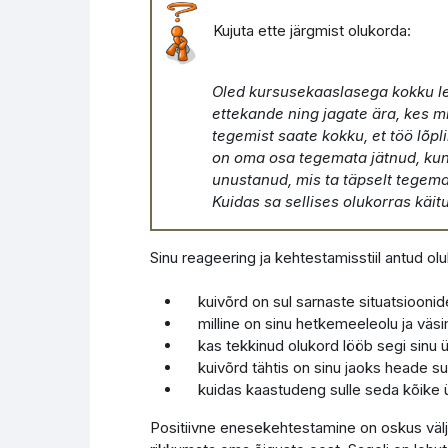
Kujuta ette järgmist olukorda:
Oled kursusekaaslasega kokku lep
ettekande ning jagate ära, kes m
tegemist saate kokku, et töö lõp
on oma osa tegemata jätnud, kuna 
unustanud, mis ta täpselt tegema
Kuidas sa sellises olukorras käit
Sinu reageering ja kehtestamisstiil antud olu
kuivõrd on sul sarnaste situatsiooni
milline on sinu hetkemeeleolu ja väs
kas tekkinud olukord lööb segi sinu ü
kuivõrd tähtis on sinu jaoks heade s
kuidas kaastudeng sulle seda kõike üt
Positiivne enesekehtestamine on oskus välj