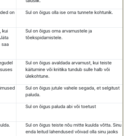
täiuslik.
unded on
Sul on õigus olla ise oma tunnete kohtunik.
, kui
Sul on õigus oma arvamustele ja
 Jäta
tõekspidamistele.
a saa
tegudel
Sul on õigus avaldada arvamust, kui teiste
gsuses
käitumine või kriitika tundub sulle halb või
ülekohtune.
üsimused
Sul on õigus jutule vahele segada, et selgitust
.
paluda.
Sul on õigus paluda abi või toetust
ulda.
Sul on õigus teiste nõu mitte kuulda võtta. Sinu
enda leitud lahendused võivad olla sinu jaoks