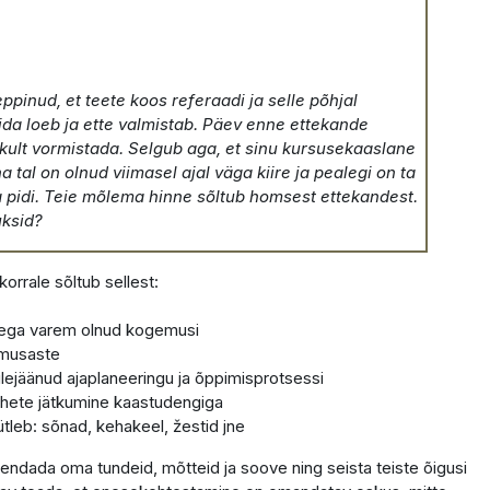
pinud, et teete koos referaadi ja selle põhjal
ida loeb ja ette valmistab. Päev enne ettekande
likult vormistada. Selgub aga, et sinu kursusekaaslane
tal on olnud viimasel ajal väga kiire ja pealegi on ta
 pidi. Teie mõlema hinne sõltub homsest ettekandest.
uksid?
korrale sõltub sellest:
dega varem olnud kogemusi
imusaste
lejäänud ajaplaneeringu ja õppimisprotsessi
uhete jätkumine kaastudengiga
leb: sõnad, kehakeel, žestid jne
endada oma tundeid, mõtteid ja soove ning seista teiste õigusi