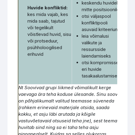
keskendu huvidele,
Huvide konfliktid:
mitte positsioonile
kes mida vajab, kes
otsi väljaspool
mida saab, tajutud
konfliktipooli
või tegelikult
asuvaid kriteeriume
võistlevad huvid, sisu
leia võimalusi
või protseduur,
valikute ja
psühholoogilised
ressursside
erihuvid
laiendamiseks
otsi kompromisse
eri huvide
tasakaalustamiseks
Nt Soovivad grupi liikmed võimalikult kerge
vaevaga ära teha koduse ülesande. Sinu soov
on põhjalikumalt valitud teemasse süveneda
(rohkem erinevaid materjale otsida, saada
kokku, et asju läbi arutada ja kõigile
vastuvõetavaid otsuseid teha jne), sest teema
huvitab sind ning sa ei taha teha asju
pinnapealselt. Kuidas sa selles olukorras