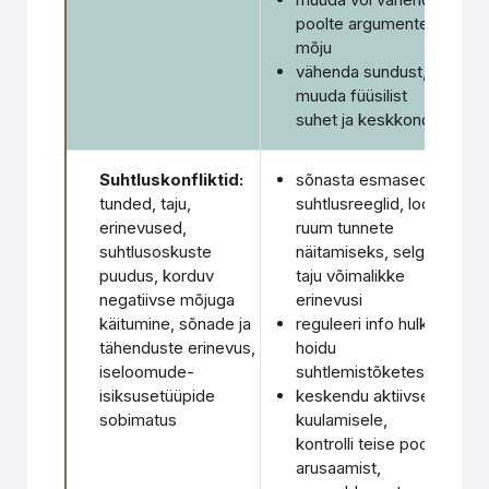
poolte argumente ja
mõju
vähenda sundust,
muuda füüsilist
suhet ja keskkonda
Suhtluskonfliktid:
sõnasta esmased
tunded, taju,
suhtlusreeglid, loo
erinevused,
ruum tunnete
suhtlusoskuste
näitamiseks, selgita
puudus, korduv
taju võimalikke
negatiivse mõjuga
erinevusi
käitumine, sõnade ja
reguleeri info hulka;
tähenduste erinevus,
hoidu
iseloomude-
suhtlemistõketest
isiksusetüüpide
keskendu aktiivsele
sobimatus
kuulamisele,
kontrolli teise poole
arusaamist,