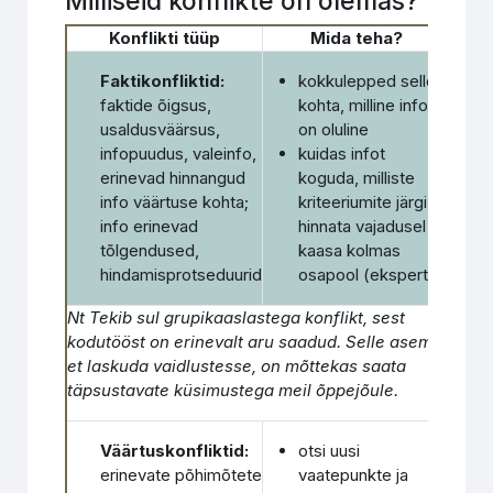
Milliseid konflikte on olemas?
Konflikti tüüp
Mida teha?
Faktikonfliktid:
kokkulepped selle
faktide õigsus,
kohta, milline info
usaldusväärsus,
on oluline
infopuudus, valeinfo,
kuidas infot
erinevad hinnangud
koguda, milliste
info väärtuse kohta;
kriteeriumite järgi
info erinevad
hinnata vajadusel
tõlgendused,
kaasa kolmas
hindamisprotseduurid
osapool (ekspert)
Nt Tekib sul grupikaaslastega konflikt, sest
kodutööst on erinevalt aru saadud. Selle asemel
et laskuda vaidlustesse, on mõttekas saata
täpsustavate küsimustega meil õppejõule.
Väärtuskonfliktid:
otsi uusi
erinevate põhimõtete
vaatepunkte ja