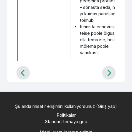
peegelda protsessi
- sõnasta seda, mis
ja kuidas parasjagu
toimub
tunnista erinevusi ja
teise poole õigust
olla tema ise, hoia
mõlema poole
väärikust.
Şu anda misafir erişimini kullanıyorsunuz (
Giriş yap
)
Politikalar
Standart temaya geç