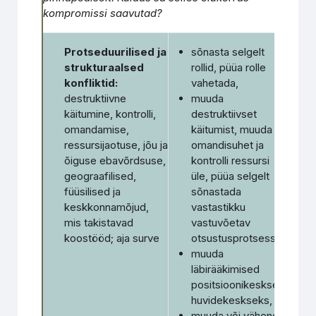
kompromissi saavutad?
Protseduurilised ja
sõnasta selgelt
strukturaalsed
rollid, püüa rolle
konfliktid:
vahetada,
destruktiivne
muuda
käitumine, kontrolli,
destruktiivset
omandamise,
käitumist, muuda
ressursijaotuse, jõu ja
omandisuhet ja
õiguse ebavõrdsuse,
kontrolli ressursi
geograafilised,
üle, püüa selgelt
füüsilised ja
sõnastada
keskkonnamõjud,
vastastikku
mis takistavad
vastuvõetav
koostööd; aja surve
otsustusprotsess
muuda
läbirääkimised
positsioonikesksest
huvidekeskseks,
muuda või vähenda