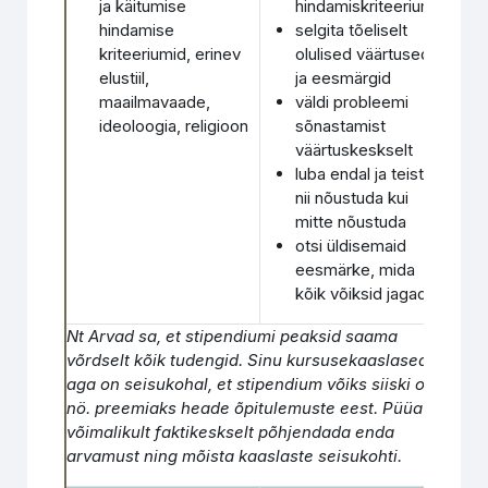
ja käitumise
hindamiskriteeriume
hindamise
selgita tõeliselt
kriteeriumid, erinev
olulised väärtused
elustiil,
ja eesmärgid
maailmavaade,
väldi probleemi
ideoloogia, religioon
sõnastamist
väärtuskeskselt
luba endal ja teistel
nii nõustuda kui
mitte nõustuda
otsi üldisemaid
eesmärke, mida
kõik võiksid jagada
Nt Arvad sa, et stipendiumi peaksid saama
võrdselt kõik tudengid. Sinu kursusekaaslased
aga on seisukohal, et stipendium võiks siiski olla
nö. preemiaks heade õpitulemuste eest. Püüa
võimalikult faktikeskselt põhjendada enda
arvamust ning mõista kaaslaste seisukohti.