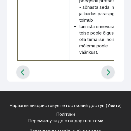
peegelda protsessi
- sõnasta seda, mis
ja kuidas parasjagu
toimub
tunnista erinevusi ja
teise poole õigust
olla tema ise, hoia
mõlema poole
väärikust.
Наразі ви використовуєте гостьовий доступ (
Увійти
)
Політики
Перемикнути до стандартної теми