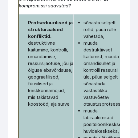
kompromissi saavutad?
Protseduurilised ja
sõnasta selgelt
strukturaalsed
rollid, püüa rolle
konfliktid:
vahetada,
destruktiivne
muuda
käitumine, kontrolli,
destruktiivset
omandamise,
käitumist, muuda
ressursijaotuse, jõu ja
omandisuhet ja
õiguse ebavõrdsuse,
kontrolli ressursi
geograafilised,
üle, püüa selgelt
füüsilised ja
sõnastada
keskkonnamõjud,
vastastikku
mis takistavad
vastuvõetav
koostööd; aja surve
otsustusprotsess
muuda
läbirääkimised
positsioonikesksest
huvidekeskseks,
muuda või vähenda