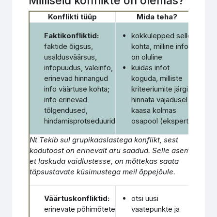
Milliseid konflikte on olemas?
Konflikti tüüp
Mida teha?
Faktikonfliktid:
kokkulepped selle
faktide õigsus,
kohta, milline info
usaldusväärsus,
on oluline
infopuudus, valeinfo,
kuidas infot
erinevad hinnangud
koguda, milliste
info väärtuse kohta;
kriteeriumite järgi
info erinevad
hinnata vajadusel
tõlgendused,
kaasa kolmas
hindamisprotseduurid
osapool (ekspert)
Nt Tekib sul grupikaaslastega konflikt, sest
kodutööst on erinevalt aru saadud. Selle asemel
et laskuda vaidlustesse, on mõttekas saata
täpsustavate küsimustega meil õppejõule.
Väärtuskonfliktid:
otsi uusi
erinevate põhimõtete
vaatepunkte ja