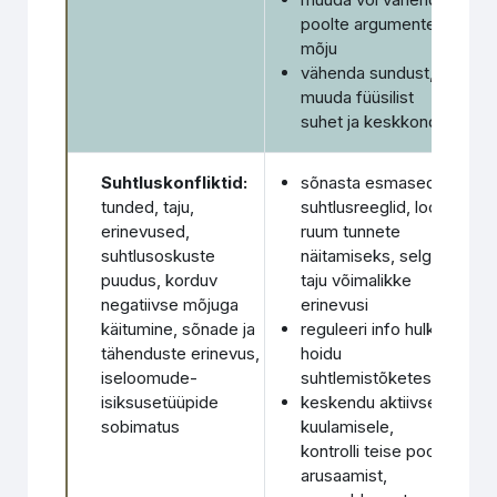
poolte argumente ja
mõju
vähenda sundust,
muuda füüsilist
suhet ja keskkonda
Suhtluskonfliktid:
sõnasta esmased
tunded, taju,
suhtlusreeglid, loo
erinevused,
ruum tunnete
suhtlusoskuste
näitamiseks, selgita
puudus, korduv
taju võimalikke
negatiivse mõjuga
erinevusi
käitumine, sõnade ja
reguleeri info hulka;
tähenduste erinevus,
hoidu
iseloomude-
suhtlemistõketest
isiksusetüüpide
keskendu aktiivsele
sobimatus
kuulamisele,
kontrolli teise poole
arusaamist,