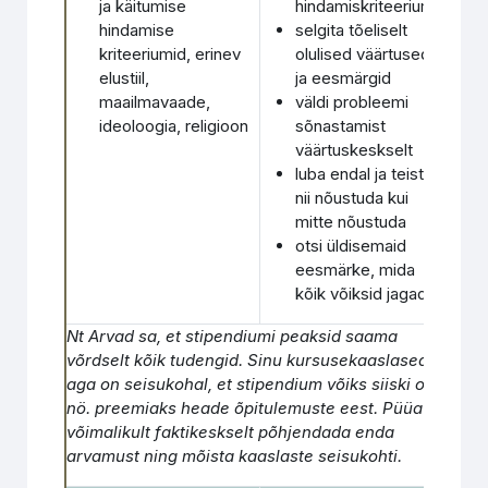
ja käitumise
hindamiskriteeriume
hindamise
selgita tõeliselt
kriteeriumid, erinev
olulised väärtused
elustiil,
ja eesmärgid
maailmavaade,
väldi probleemi
ideoloogia, religioon
sõnastamist
väärtuskeskselt
luba endal ja teistel
nii nõustuda kui
mitte nõustuda
otsi üldisemaid
eesmärke, mida
kõik võiksid jagada
Nt Arvad sa, et stipendiumi peaksid saama
võrdselt kõik tudengid. Sinu kursusekaaslased
aga on seisukohal, et stipendium võiks siiski olla
nö. preemiaks heade õpitulemuste eest. Püüa
võimalikult faktikeskselt põhjendada enda
arvamust ning mõista kaaslaste seisukohti.