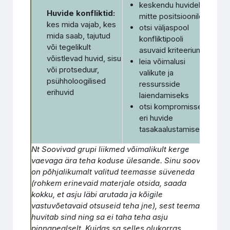
keskendu huvidele,
Huvide konfliktid:
mitte positsioonile
kes mida vajab, kes
otsi väljaspool
mida saab, tajutud
konfliktipooli
või tegelikult
asuvaid kriteeriume
võistlevad huvid, sisu
leia võimalusi
või protseduur,
valikute ja
psühholoogilised
ressursside
erihuvid
laiendamiseks
otsi kompromisse
eri huvide
tasakaalustamiseks
Nt Soovivad grupi liikmed võimalikult kerge
vaevaga ära teha koduse ülesande. Sinu soov
on põhjalikumalt valitud teemasse süveneda
(rohkem erinevaid materjale otsida, saada
kokku, et asju läbi arutada ja kõigile
vastuvõetavaid otsuseid teha jne), sest teema
huvitab sind ning sa ei taha teha asju
pinnapealselt. Kuidas sa selles olukorras