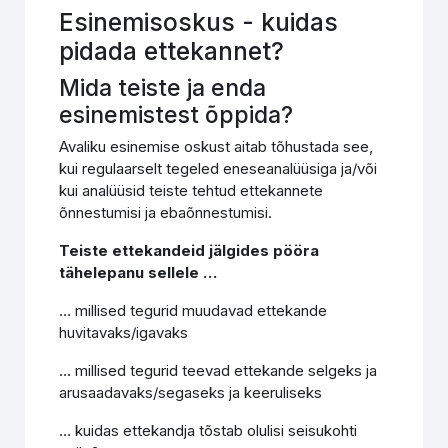
Esinemisoskus - kuidas
pidada ettekannet?
Mida teiste ja enda
esinemistest õppida?
Avaliku esinemise oskust aitab tõhustada see,
kui regulaarselt tegeled eneseanalüüsiga ja/või
kui analüüsid teiste tehtud ettekannete
õnnestumisi ja ebaõnnestumisi.
Teiste ettekandeid jälgides pööra
tähelepanu sellele …
… millised tegurid muudavad ettekande
huvitavaks/igavaks
… millised tegurid teevad ettekande selgeks ja
arusaadavaks/segaseks ja keeruliseks
… kuidas ettekandja tõstab olulisi seisukohti