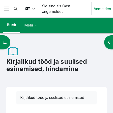
Zum Hauptinhalt
Sie sind als Gast
Anmelden
Sucheingabe umschalten
angemeldet
Website-Übersicht
Buch
Mehr
Kursindex öffnen
Blo
Kirjalikud tööd ja suulised
esinemised, hindamine
Abschlussbedingungen
Kirjalikud tööd ja suulised esinemised