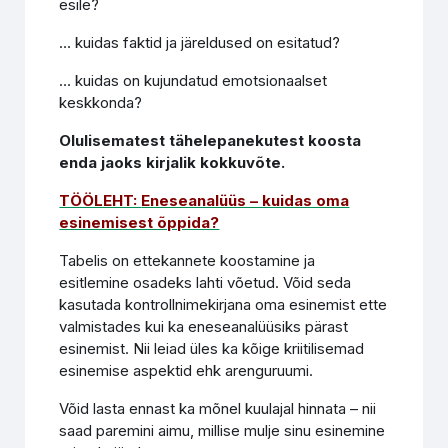
esile?
… kuidas faktid ja järeldused on esitatud?
… kuidas on kujundatud emotsionaalset
keskkonda?
Olulisematest tähelepanekutest koosta
enda jaoks kirjalik kokkuvõte.
TÖÖLEHT:
Eneseanalüüs – kuidas oma
esinemisest õppida?
Tabelis on ettekannete koostamine ja
esitlemine osadeks lahti võetud. Võid seda
kasutada kontrollnimekirjana oma esinemist ette
valmistades kui ka eneseanalüüsiks pärast
esinemist. Nii leiad üles ka kõige kriitilisemad
esinemise aspektid ehk arenguruumi.
Võid lasta ennast ka mõnel kuulajal hinnata – nii
saad paremini aimu, millise mulje sinu esinemine