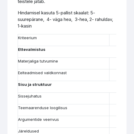
teistele jätab.
Hindamisel kasuta 5-pallist skaalat: 5-
suurepärane, 4- väga hea, 3-hea, 2- rahuldav,
1-kasin
Kriteerium
5
Ettevalmistus
Materjaliga tutvumine
Eelteadmised valdkonnast
Sisu ja struktuur
Sissejuhatus
Teemaarenduse loogilisus
Argumentide veenvus
Järeldused