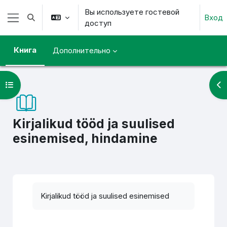
Перейти к основному содержанию
Вы используете гостевой
Вход
Изменить данные поисковой строки
доступ
Боковая панель
Книга
Дополнительно
Открыть оглавление курса
От
Kirjalikud tööd ja suulised
esinemised, hindamine
Требуемые условия завершения
Kirjalikud tööd ja suulised esinemised