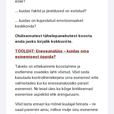
esile?
… kuidas faktid ja järeldused on esitatud?
… kuidas on kujundatud emotsionaalset
keskkonda?
Olulisematest tähelepanekutest koosta
enda jaoks kirjalik kokkuvõte.
TÖÖLEHT:
Eneseanalüüs – kuidas oma
esinemisest õppida?
Tabelis on ettekannete koostamine ja
esitlemine osadeks lahti võetud. Võid seda
kasutada kontrollnimekirjana oma esinemist ette
valmistades kui ka eneseanalüüsiks pärast
esinemist. Nii leiad üles ka kõige kriitilisemad
esinemise aspektid ehk arenguruumi.
Võid lasta ennast ka mõnel kuulajal hinnata – nii
saad paremini aimu, millise mulje sinu esinemine