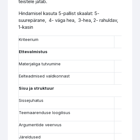
teistele jätab.
Hindamisel kasuta 5-pallist skaalat: 5-
suurepärane, 4- väga hea, 3-hea, 2- rahuldav,
1-kasin
Kriteerium
5
Ettevalmistus
Materjaliga tutvumine
Eelteadmised valdkonnast
Sisu ja struktuur
Sissejuhatus
Teemaarenduse loogilisus
Argumentide veenvus
Järeldused