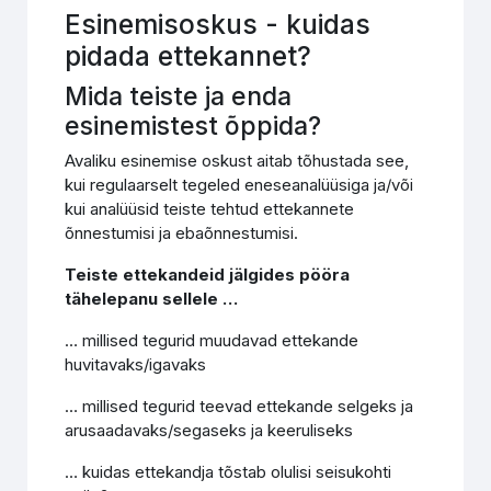
Esinemisoskus - kuidas
pidada ettekannet?
Mida teiste ja enda
esinemistest õppida?
Avaliku esinemise oskust aitab tõhustada see,
kui regulaarselt tegeled eneseanalüüsiga ja/või
kui analüüsid teiste tehtud ettekannete
õnnestumisi ja ebaõnnestumisi.
Teiste ettekandeid jälgides pööra
tähelepanu sellele …
… millised tegurid muudavad ettekande
huvitavaks/igavaks
… millised tegurid teevad ettekande selgeks ja
arusaadavaks/segaseks ja keeruliseks
… kuidas ettekandja tõstab olulisi seisukohti