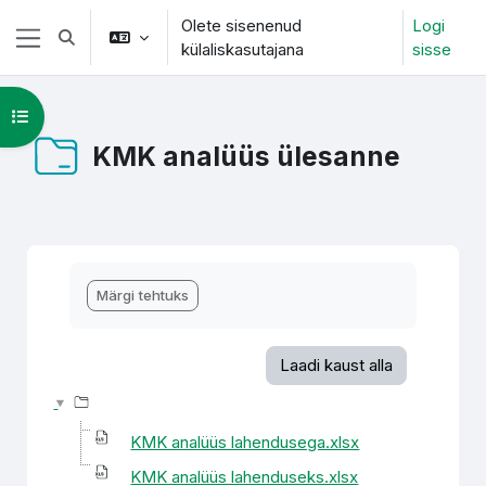
Jäta vahele peasisuni
Olete sisenenud
Logi
Lülitab otsingu sisendi
külaliskasutajana
sisse
Küljepaneel
Ava kursuse sisukord
KMK analüüs ülesanne
Lõpetamise nõuded
Märgi tehtuks
Laadi kaust alla
KMK analüüs lahendusega.xlsx
KMK analüüs lahenduseks.xlsx