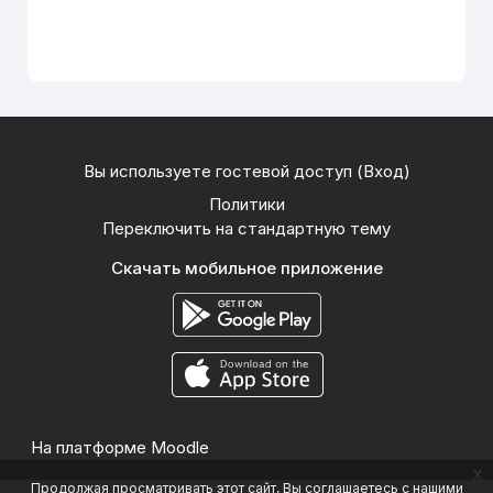
Вы используете гостевой доступ (
Вход
)
Политики
Переключить на стандартную тему
Скачать мобильное приложение
На платформе
Moodle
x
Продолжая просматривать этот сайт, Вы соглашаетесь с нашими