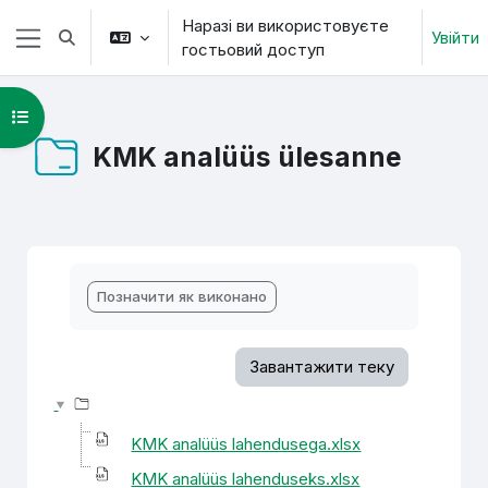
Перейти до головного вмісту
Наразі ви використовуєте
Увійти
Переключити введення пошуку
гостьовий доступ
Бокова панель
Відкритий покажчик курсу
KMK analüüs ülesanne
Умови завершення
Позначити як виконано
Завантажити теку
KMK analüüs lahendusega.xlsx
KMK analüüs lahenduseks.xlsx