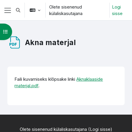
Jäta vahele peasisuni
Olete sisenenud
Logi
Lülitab otsingu sisendi
külaliskasutajana
sisse
Küljepaneel
Ava kursuse sisukord
Akna materjal
Lõpetamise nõuded
Faili kuvamiseks klõpsake linki
Aknaklaaside
materjal.pdf
.
Olete sisenenud külaliskasutajana (
Logi sisse
)