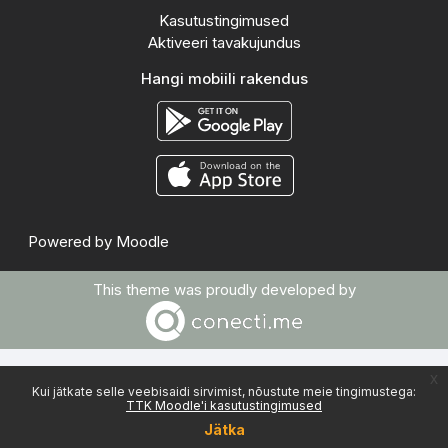
Kasutustingimused
Aktiveeri tavakujundus
Hangi mobiili rakendus
Powered by
Moodle
This theme was proudly developed by
x
Kui jätkate selle veebisaidi sirvimist, nõustute meie tingimustega:
TTK Moodle'i kasutustingimused
Jätka