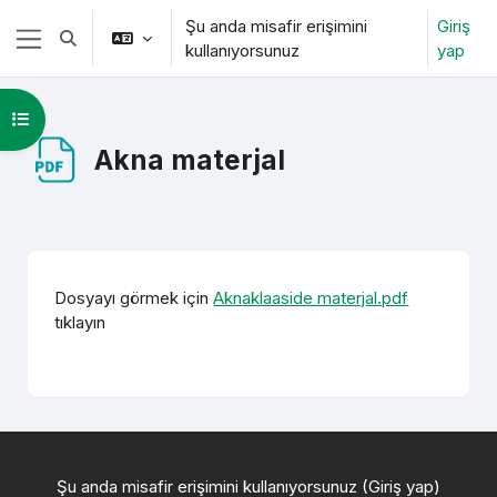
Ana içeriğe git
Şu anda misafir erişimini
Giriş
Arama girişini değiştir
kullanıyorsunuz
yap
Yan panel
Kurs dizinini aç
Akna materjal
Tamamlama Gereklilikleri
Dosyayı görmek için
Aknaklaaside materjal.pdf
tıklayın
Şu anda misafir erişimini kullanıyorsunuz (
Giriş yap
)