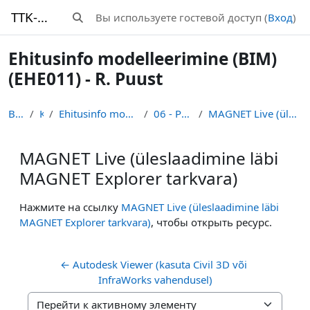
Перейти к основному содержанию
TTK-Moodle
Вы используете гостевой доступ (
Вход
)
Изменить данные поисковой строки
Ehitusinfo modelleerimine (BIM)
(EHE011) - R. Puust
В начало
Курсы
Ehitusinfo modelleerimine (BIM) (EHE011) - R. Puust
06 - Projektipõhine koostöö
MAGNET Live (üleslaadimine läbi MAGNET Explorer tarkvara)
MAGNET Live (üleslaadimine läbi
MAGNET Explorer tarkvara)
Требуемые условия завершения
Нажмите на ссылку
MAGNET Live (üleslaadimine läbi
MAGNET Explorer tarkvara)
, чтобы открыть ресурс.
← Autodesk Viewer (kasuta Civil 3D või 
InfraWorks vahendusel)