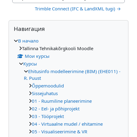
Перейти к активному элементу
Trimble Connect (IFC & LandXML tugi) →
Блоки
Пропустить Навигация
Навигация
В начало
Tallinna Tehnikakõrgkooli Moodle
Мои курсы
Курсы
Ehitusinfo modelleerimine (BIM) (EHE011) -
R. Puust
Õppemoodulid
Sissejuhatus
01 - Ruumiline planeerimine
02 - Eel- ja põhiprojekt
03 - Tööprojekt
04 - Virtuaalne mudel / ehitamine
05 - Visualiseerimine & VR