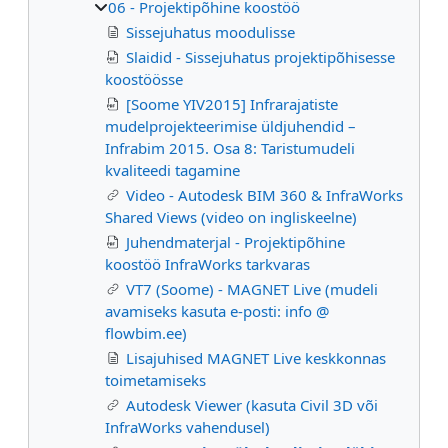
06 - Projektipõhine koostöö
Sissejuhatus moodulisse
Slaidid - Sissejuhatus projektipõhisesse
koostöösse
[Soome YIV2015] Infrarajatiste
mudelprojekteerimise üldjuhendid –
Infrabim 2015. Osa 8: Taristumudeli
kvaliteedi tagamine
Video - Autodesk BIM 360 & InfraWorks
Shared Views (video on ingliskeelne)
Juhendmaterjal - Projektipõhine
koostöö InfraWorks tarkvaras
VT7 (Soome) - MAGNET Live (mudeli
avamiseks kasuta e-posti: info @
flowbim.ee)
Lisajuhised MAGNET Live keskkonnas
toimetamiseks
Autodesk Viewer (kasuta Civil 3D või
InfraWorks vahendusel)