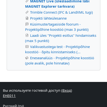
MAGNET Live (üleslaadimine läbi
MAGNET Explorer tarkvara)
Trimble Connect (IFC & LandXML tugi)
Projekti lähteülesanne
Küsimuste/tagasiside foorum -
Projektipõhine koostöö (max 3 punkti)
Laadi üles "Projekti esitlus" hindamiseks
(max 5 punkti)
Valikvastustega test - Projektipõhine
koostöö - õpitu kinnistamiseks (...
Eneseanalüüs - Projektipõhine koostöö
(pole avalik, pole hinnatav)
Дополнительные блоки
Вы используете гостевой доступ (
Вход
)
EHE011
Русский ‎(ru)‎