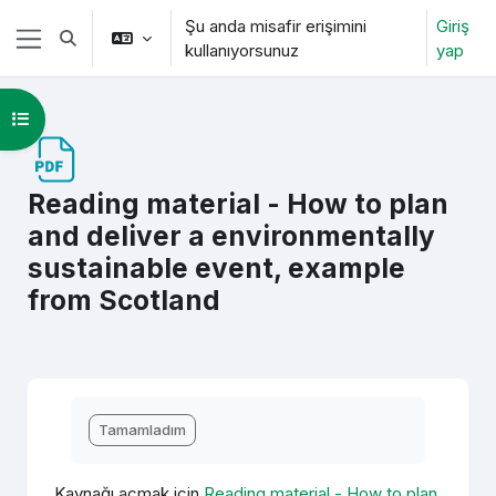
Ana içeriğe git
Şu anda misafir erişimini
Giriş
Arama girişini değiştir
kullanıyorsunuz
yap
Yan panel
Kurs dizinini aç
Reading material - How to plan
and deliver a environmentally
sustainable event, example
from Scotland
Tamamlama Gereklilikleri
Tamamladım
Kaynağı açmak için
Reading material - How to plan