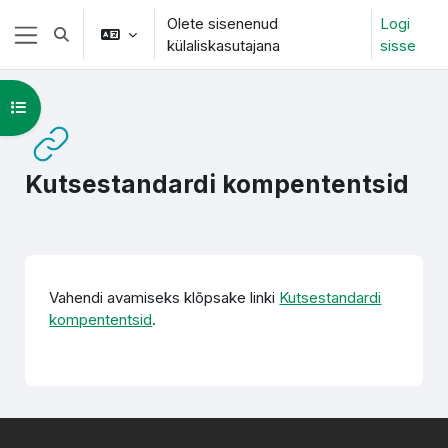
Jäta vahele peasisuni
Olete sisenenud
Logi
Lülitab otsingu sisendi
külaliskasutajana
sisse
Küljepaneel
Ava kursuse sisukord
Kutsestandardi kompententsid
Lõpetamise nõuded
Vahendi avamiseks klõpsake linki
Kutsestandardi
kompententsid
.