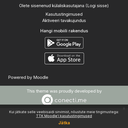
Olete sisenenud külaliskasutajana (
Logi sisse
)
Kasutustingimused
Aktiveeri tavakujundus
Hangi mobiili rakendus
Powered by
Moodle
This theme was proudly developed by
x
Kui jätkate selle veebisaidi sirvimist, nõustute meie tingimustega:
TTK Moodle'i kasutustingimused
Jätka