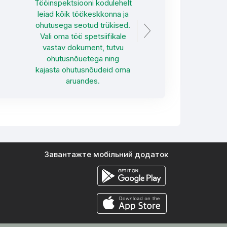
Tööinspektsiooni kodulehelt
leiad kõik töökeskkonna ja
ohutusega seotud trükised.
Vali oma töö spetsiifikale
vastav dokument, tutvu
ohutusnõuetega ning
kajasta ohutusnõudeid oma
aruandes.
Завантажте мобільний додаток