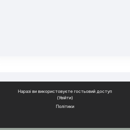
Наразі ви використовуєте гостьовий доступ
(
Увійти
)
Політики