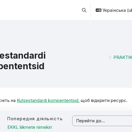
Українська ‎(uk
Переключити введення
estandardi
PRAKTI
ententsid
ови завершення
сніть на
Kutsestandardi kompententsid
, щоб відкрити ресурс.
Попередня діяльність
Перейти до...
EKKL liikmete nimekiri