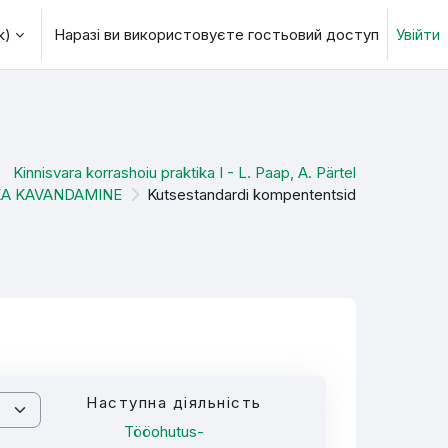
)‎
Наразі ви використовуєте гостьовий доступ
Увійти
 пошуку
Kinnisvara korrashoiu praktika I - L. Paap, A. Pärtel
KA KAVANDAMINE
Kutsestandardi kompententsid
Наступна діяльність
Tööohutus-