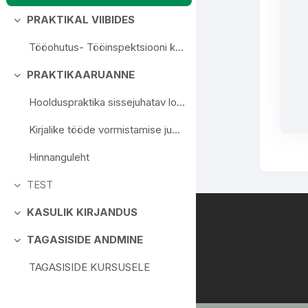
PRAKTIKAL VIIBIDES
Згорнути
Tööohutus- Tööinspektsiooni kodulehelt leiad kõik töökeskkonna ja ohutusega seotud trükised. Vali oma töö spetsiifikale vastav dokument, tutvu ohutusnõuetega ning kajasta ohutusnõudeid oma aruandes.
PRAKTIKAARUANNE
Згорнути
Hoolduspraktika sissejuhatav loeng
Kirjalike tööde vormistamise juhend
Hinnanguleht
TEST
Згорнути
KASULIK KIRJANDUS
Згорнути
TAGASISIDE ANDMINE
Згорнути
TAGASISIDE KURSUSELE