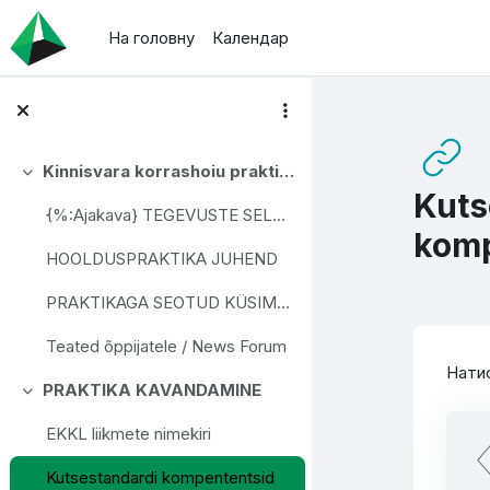
Перейти до головного вмісту
На головну
Календар
Kinnisvara korrashoiu praktika I
Згорнути
Kuts
{%:Ajakava} TEGEVUSTE SELGITUSED TÄHTAJALINE AJAKA...
komp
HOOLDUSPRAKTIKA JUHEND
PRAKTIKAGA SEOTUD KÜSIMUSED JA VASTUSED
Teated õppijatele / News Forum
Ум
Нати
PRAKTIKA KAVANDAMINE
Згорнути
EKKL liikmete nimekiri
Kutsestandardi kompententsid