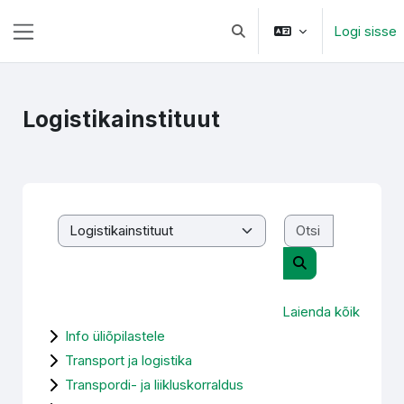
Jäta vahele peasisuni
Logi sisse
Lülitab otsingu sisendi
Küljepaneel
Logistikainstituut
Otsi kursusi
Kursuste kategooriad
Otsi kursusi
Laienda kõik
Info üliõpilastele
Transport ja logistika
Transpordi- ja liikluskorraldus