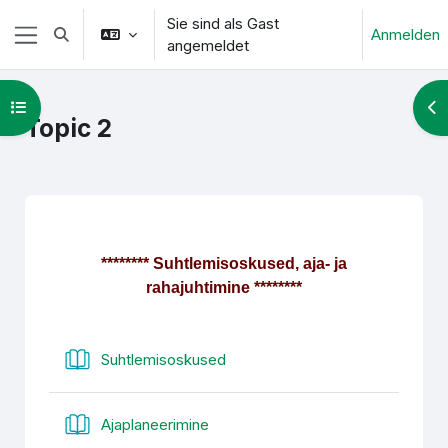
Zum Hauptinhalt
Sie sind als Gast
Anmelden
Sucheingabe umschalten
angemeldet
Website-Übersicht
Kursindex öffnen
Blo
Topic 2
Abschnittsübersicht
******** Suhtlemisoskused, aja- ja
rahajuhtimine ********
Buch
Suhtlemisoskused
Buch
Ajaplaneerimine