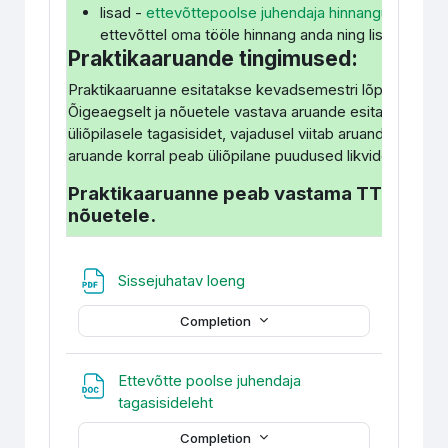
lisad -
ettevõttepoolse juhendaja hinnanguleht prak
ettevõttel oma tööle hinnang anda ning lisa aruand
Praktikaaruande tingimused:
Praktikaaruanne esitatakse kevadsemestri lõpuks elek
Õigeaegselt ja nõuetele vastava aruande esitamisel an
üliõpilasele tagasisidet, vajadusel viitab aruandes esin
aruande korral peab üliõpilane puudused likvideerima.
Praktikaaruanne peab vastama TTK kirjal
nõuetele.
File
Sissejuhatav loeng
Completion
Ettevõtte poolse juhendaja
File
tagasisideleht
Completion