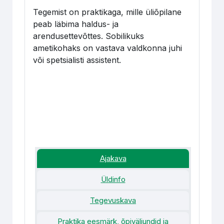
Tegemist on praktikaga, mille üliõpilane
peab läbima haldus- ja
arendusettevõttes. Sobilikuks
ametikohaks on vastava valdkonna juhi
või spetsialisti assistent.
Ajakava
Üldinfo
Tegevuskava
Praktika eesmärk, õpiväljundid ja