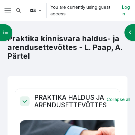
Skip to main content
You are currently using guest
Log
Toggle search input
access
in
Side panel
Open course index
Op
Praktika kinnisvara haldus- ja
arendusettevõttes - L. Paap, A.
Pärtel
Section outline
PRAKTIKA HALDUS JA
Collapse all
ARENDUSETTEVÕTTES
Collapse