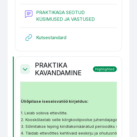
PRAKTIKAGA SEOTUD
Forum
KÜSIMUSED JA VASTUSED
URL
Kutsestandard
PRAKTIKA
Highlighted
KAVANDAMINE
Collapse
Üliõpilase iseseisvatöö kirjeldus:
1. Leiab sobiva ettevõtte.
2. Kooskõlastab selle kõrgkoolipoolse juhendajaga nädala jo
3. Sõlmitakse leping kindlaksmääratud perioodiks ühe nädala
4. Täidab ettevõttes kehtivaid eeskirju ja ohutusnõudeid ni