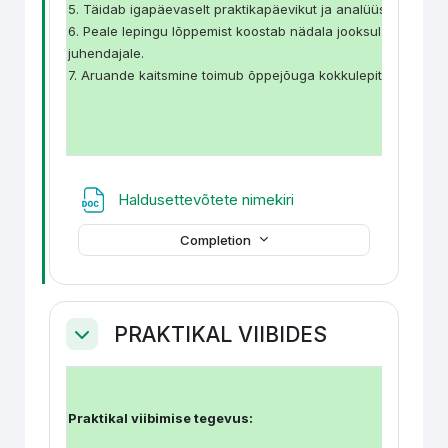
5. Täidab igapäevaselt praktikapäevikut ja analüüsib teosta
6. Peale lepingu lõppemist koostab nädala jooksul aruande ja
juhendajale.
7. Aruande kaitsmine toimub õppejõuga kokkulepitud ajal.
File
Haldusettevõtete nimekiri
Completion
PRAKTIKAL VIIBIDES
Collapse
Praktikal viibimise tegevus: