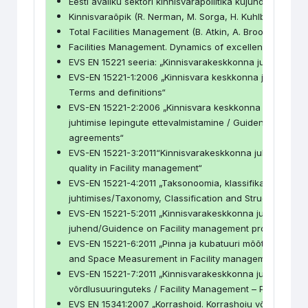
Eesti avaliku sektori kinnisvarapoliitika kujundamise alu
Kinnisvaraõpik (R. Nerman, M. Sorga, H. Kuhlbach, 200
Total Facilities Management (B. Atkin, A. Brooks)
Facilities Management. Dynamics of excellence, (P. Barr
EVS EN 15221 seeria: „Kinnisvarakeskkonna juhtimine“
EVS-EN 15221-1:2006 „Kinnisvara keskkonna juhtimine O
Terms and definitions“
EVS-EN 15221-2:2006 „Kinnisvara keskkonna juhtimine
juhtimise lepingute ettevalmistamine / Guidence on ho
agreements“
EVS-EN 15221-3:2011“Kinnisvarakeskkonna juhtimise kv
quality in Facility management“
EVS-EN 15221-4:2011 „Taksonoomia, klassifikatsioon ja 
juhtimises/Taxonomy, Classification and Structures in 
EVS-EN 15221-5:2011 „Kinnisvarakeskkonna juhtimise p
juhend/Guidence on Facility management processes“
EVS-EN 15221-6:2011 „Pinna ja kubatuuri mõõtmine kinn
and Space Measurement in Facility management“
EVS-EN 15221-7:2011 „Kinnisvarakeskkonna juhtimine. J
võrdlusuuringuteks / Facility Management – Performa
EVS EN 15341:2007 „Korrashoid. Korrashoiu võtmenäitaj