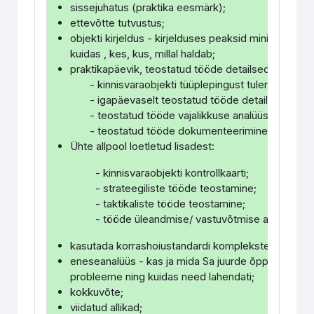
sissejuhatus (praktika eesmärk);
ettevõtte tutvustus;
objekti kirjeldus - kirjelduses peaksid minimaalsel
kuidas , kes, kus, millal haldab;
praktikapäevik, teostatud tööde detailsed selgituse
- kinnisvaraobjekti tüüplepingust tulenevaid nõ
- igapäevaselt teostatud tööde detailseid kirjel
- teostatud tööde vajalikkuse analüüs;
- teostatud tööde dokumenteerimine.
Ühte allpool loetletud lisadest:
- kinnisvaraobjekti kontrollkaarti;
- strateegiliste tööde teostamine;
- taktikaliste tööde teostamine;
- tööde üleandmise/ vastuvõtmise akti;
kasutada korrashoiustandardi komplekstegevuste p
eneseanalüüs - kas ja mida Sa juurde õppisid, kuid
probleeme ning kuidas need lahendati;
kokkuvõte;
viidatud allikad;