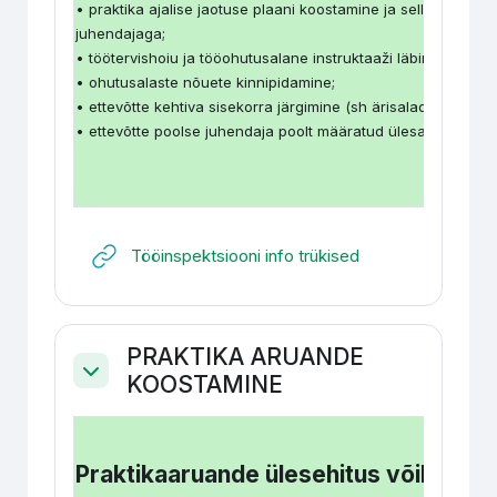
• praktika ajalise jaotuse plaani koostamine ja selle koosk
juhendajaga;
• töötervishoiu ja tööohutusalane instruktaaži läbimine;
• ohutusalaste nõuete kinnipidamine;
• ettevõtte kehtiva sisekorra järgimine (sh ärisaladuste hoid
• ettevõtte poolse juhendaja poolt määratud ülesannete täit
URL
Tööinspektsiooni info trükised
PRAKTIKA ARUANDE
KOOSTAMINE
Collapse
Praktikaaruande ülesehitus võiks olla