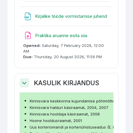
URL
Kirjalike tööde vormistamise juhend
Assignment
Praktika aruanne esita siia
Opened:
Saturday, 7 February 2026, 12:00
AM
Due:
Thursday, 20 August 2026, 11:59 PM
KASULIK KIRJANDUS
Collapse
Kinnisvara keskkonna kujundamise põhimõtted (R.Liias,
Kinnisvara halduri käsiraamat, 2004, 2007
Kinnisvara hooldaja käsiraamat, 2008
Hoone hooldusraamat, 2001
Uus korteriomandi ja korteriühistuseadus (E. Hintpere, 