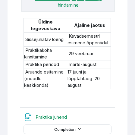
hindamine
Üldine
Ajaline jaotus
tegevuskava
Kevadsemestri
Sissejuhatav loeng
esimene õppenädal
Praktikakoha
29 veebruar
kinnitamine
Praktika periood
märts-august
Aruande esitamine
17 juuni ja
(moodle
lõpptähtaeg 20
keskkonda)
august
File
Praktika juhend
Completion