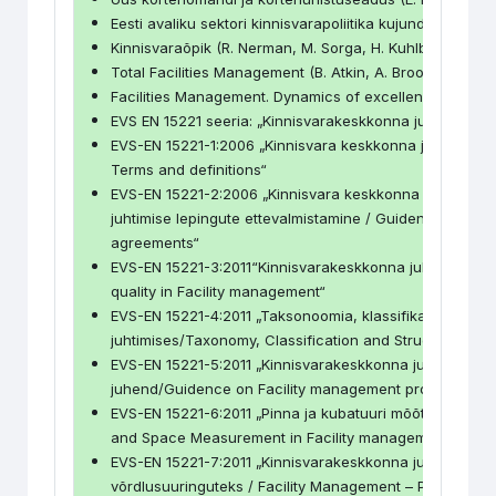
Eesti avaliku sektori kinnisvarapoliitika kujundamise alu
Kinnisvaraõpik (R. Nerman, M. Sorga, H. Kuhlbach, 200
Total Facilities Management (B. Atkin, A. Brooks)
Facilities Management. Dynamics of excellence, (P. Barr
EVS EN 15221 seeria: „Kinnisvarakeskkonna juhtimine“
EVS-EN 15221-1:2006 „Kinnisvara keskkonna juhtimine O
Terms and definitions“
EVS-EN 15221-2:2006 „Kinnisvara keskkonna juhtimine
juhtimise lepingute ettevalmistamine / Guidence on ho
agreements“
EVS-EN 15221-3:2011“Kinnisvarakeskkonna juhtimise kv
quality in Facility management“
EVS-EN 15221-4:2011 „Taksonoomia, klassifikatsioon ja 
juhtimises/Taxonomy, Classification and Structures in 
EVS-EN 15221-5:2011 „Kinnisvarakeskkonna juhtimise p
juhend/Guidence on Facility management processes“
EVS-EN 15221-6:2011 „Pinna ja kubatuuri mõõtmine kinn
and Space Measurement in Facility management“
EVS-EN 15221-7:2011 „Kinnisvarakeskkonna juhtimine. J
võrdlusuuringuteks / Facility Management – Performa