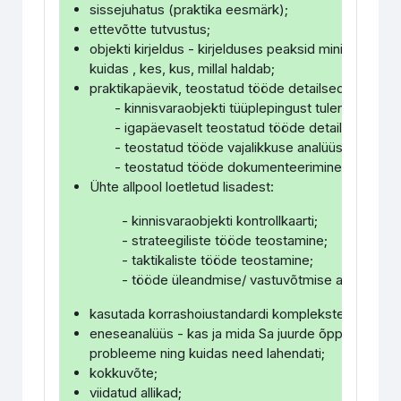
sissejuhatus (praktika eesmärk);
ettevõtte tutvustus;
objekti kirjeldus - kirjelduses peaksid minimaalsel
kuidas , kes, kus, millal haldab;
praktikapäevik, teostatud tööde detailsed selgituse
- kinnisvaraobjekti tüüplepingust tulenevaid nõ
- igapäevaselt teostatud tööde detailseid kirjel
- teostatud tööde vajalikkuse analüüs;
- teostatud tööde dokumenteerimine.
Ühte allpool loetletud lisadest:
- kinnisvaraobjekti kontrollkaarti;
- strateegiliste tööde teostamine;
- taktikaliste tööde teostamine;
- tööde üleandmise/ vastuvõtmise akti;
kasutada korrashoiustandardi komplekstegevuste p
eneseanalüüs - kas ja mida Sa juurde õppisid, kuid
probleeme ning kuidas need lahendati;
kokkuvõte;
viidatud allikad;