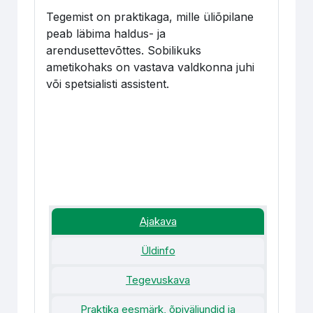
Tegemist on praktikaga, mille üliõpilane
peab läbima haldus- ja
arendusettevõttes. Sobilikuks
ametikohaks on vastava valdkonna juhi
või spetsialisti assistent.
Ajakava
Üldinfo
Tegevuskava
Praktika eesmärk, õpiväljundid ja