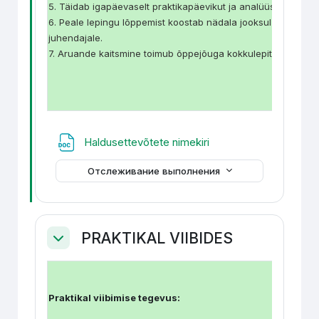
5. Täidab igapäevaselt praktikapäevikut ja analüüsib teosta
6. Peale lepingu lõppemist koostab nädala jooksul aruande ja
juhendajale.
7. Aruande kaitsmine toimub õppejõuga kokkulepitud ajal.
Файл
Haldusettevõtete nimekiri
Отслеживание выполнения
PRAKTIKAL VIIBIDES
Свернуть
Praktikal viibimise tegevus: