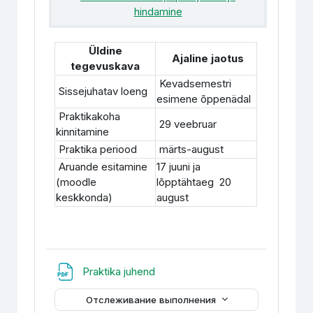
hindamine
Üldine
Ajaline jaotus
tegevuskava
Kevadsemestri
Sissejuhatav loeng
esimene õppenädal
Praktikakoha
29 veebruar
kinnitamine
Praktika periood
märts-august
Aruande esitamine
17 juuni ja
(moodle
lõpptähtaeg 20
keskkonda)
august
Файл
Praktika juhend
Отслеживание выполнения