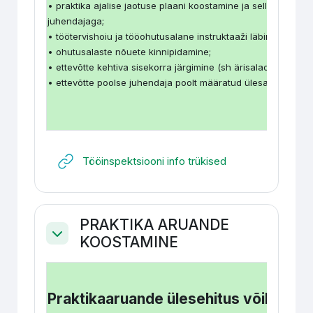
• praktika ajalise jaotuse plaani koostamine ja selle koosk
juhendajaga;
• töötervishoiu ja tööohutusalane instruktaaži läbimine;
• ohutusalaste nõuete kinnipidamine;
• ettevõtte kehtiva sisekorra järgimine (sh ärisaladuste hoid
• ettevõtte poolse juhendaja poolt määratud ülesannete täit
Гиперссылка
Tööinspektsiooni info trükised
PRAKTIKA ARUANDE
KOOSTAMINE
Свернуть
Praktikaaruande ülesehitus võiks olla