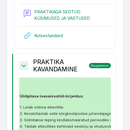
PRAKTIKAGA SEOTUD
Форум
KÜSIMUSED JA VASTUSED
Гиперссылка
Kutsestandard
PRAKTIKA
Выделено
KAVANDAMINE
Свернуть
Üliõpilase iseseisvatöö kirjeldus:
1. Leiab sobiva ettevõtte.
2. Kooskõlastab selle kõrgkoolipoolse juhendajaga nädala jo
3. Sõlmitakse leping kindlaksmääratud perioodiks ühe nädala
4. Täidab ettevõttes kehtivaid eeskirju ja ohutusnõudeid ni