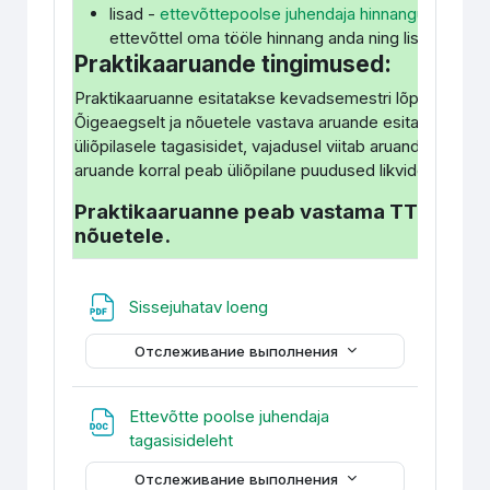
lisad -
ettevõttepoolse juhendaja hinnanguleht prak
ettevõttel oma tööle hinnang anda ning lisa aruand
Praktikaaruande tingimused:
Praktikaaruanne esitatakse kevadsemestri lõpuks elek
Õigeaegselt ja nõuetele vastava aruande esitamisel an
üliõpilasele tagasisidet, vajadusel viitab aruandes esin
aruande korral peab üliõpilane puudused likvideerima.
Praktikaaruanne peab vastama TTK kirjal
nõuetele.
Файл
Sissejuhatav loeng
Отслеживание выполнения
Ettevõtte poolse juhendaja
Файл
tagasisideleht
Отслеживание выполнения