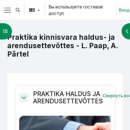
Перейти к основному содержанию
Вы используете гостевой
Вход
Изменить данные поисковой строки
доступ
Боковая панель
Открыть оглавление курса
О
Praktika kinnisvara haldus- ja
arendusettevõttes - L. Paap, A.
Pärtel
Section outline
PRAKTIKA HALDUS JA
Свернуть вс
ARENDUSETTEVÕTTES
Свернуть