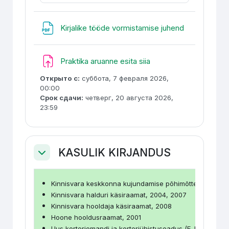
Гиперссылк
Kirjalike tööde vormistamise juhend
Задание
Praktika aruanne esita siia
Открыто с:
суббота, 7 февраля 2026,
00:00
Срок сдачи:
четверг, 20 августа 2026,
23:59
KASULIK KIRJANDUS
Свернуть
Kinnisvara keskkonna kujundamise põhimõtted (R.Liias,
Kinnisvara halduri käsiraamat, 2004, 2007
Kinnisvara hooldaja käsiraamat, 2008
Hoone hooldusraamat, 2001
Uus korteriomandi ja korteriühistuseadus (E. Hintpere, 