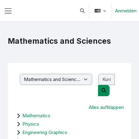
Zum Hauptinhalt
Anmelden
Sucheingabe umschalten
Website-Übersicht
Mathematics and Sciences
Kurse such
Kursbereiche
Kurse suchen
Alles aufklappen
Mathematics
Physics
Engineering Graphics