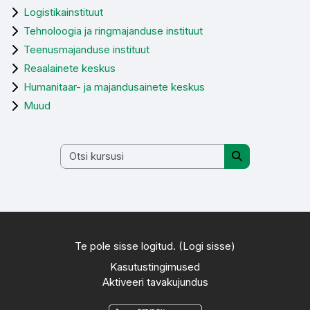
Logistikainstituut
Tehnoloogia ja ringmajanduse instituut
Teenusmajanduse instituut
Reaalainete keskus
Humanitaar- ja majandusainete keskus
Muud
Otsi kursusi
Otsi kursusi
Te pole sisse logitud. (
Logi sisse
)
Kasutustingimused
Aktiveeri tavakujundus