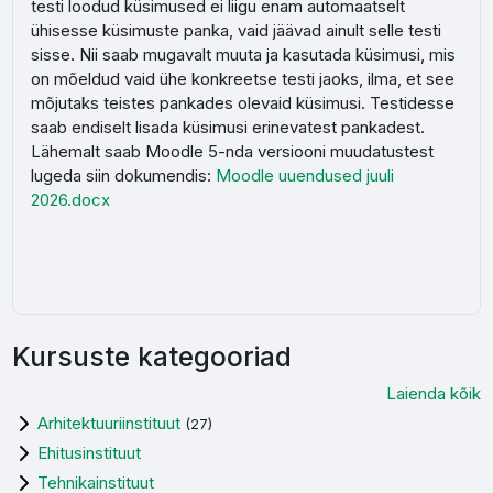
testi loodud küsimused ei liigu enam automaatselt
ühisesse küsimuste panka, vaid jäävad ainult selle testi
sisse. Nii saab mugavalt muuta ja kasutada küsimusi, mis
on mõeldud vaid ühe konkreetse testi jaoks, ilma, et see
mõjutaks teistes pankades olevaid küsimusi. Testidesse
saab endiselt lisada küsimusi erinevatest pankadest.
Lähemalt saab Moodle 5-nda versiooni muudatustest
lugeda siin dokumendis:
Moodle uuendused juuli
2026.docx
Kursuste kategooriad
Laienda kõik
Arhitektuuriinstituut
(27)
Ehitusinstituut
Tehnikainstituut