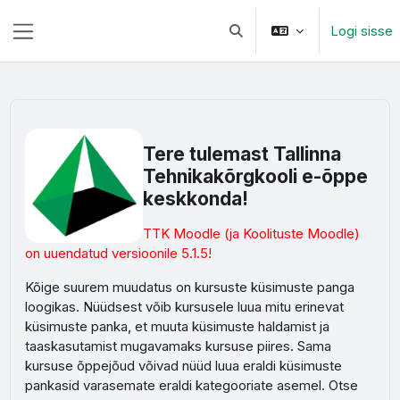
Jäta vahele peasisuni
Logi sisse
Lülitab otsingu sisendi
Küljepaneel
Tere tulemast Tallinna
Tehnikakõrgkooli e-õppe
keskkonda!
TTK Moodle (ja Koolituste Moodle)
on uuendatud versioonile 5.1.5!
Kõige suurem muudatus on kursuste küsimuste panga
loogikas. Nüüdsest võib kursusele luua mitu erinevat
küsimuste panka, et muuta küsimuste haldamist ja
taaskasutamist mugavamaks kursuse piires. Sama
kursuse õppejõud võivad nüüd luua eraldi küsimuste
pankasid varasemate eraldi kategooriate asemel. Otse