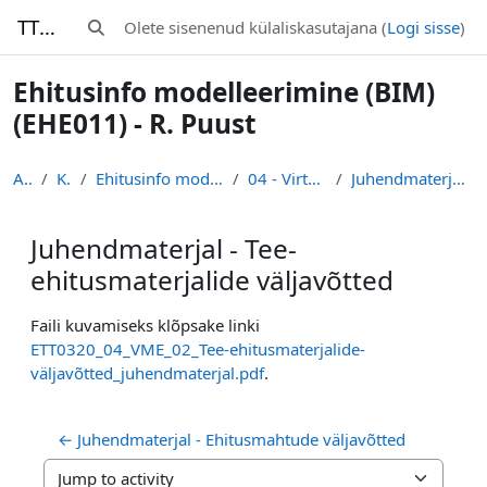
Jäta vahele peasisuni
TTK-Moodle
Olete sisenenud külaliskasutajana (
Logi sisse
)
Lülitab otsingu sisendi
Ehitusinfo modelleerimine (BIM)
(EHE011) - R. Puust
Avaleht
Kursused
Ehitusinfo modelleerimine (BIM) (EHE011) - R. Puust
04 - Virtuaalne mudel / ehitamine
Juhendmaterjal - Tee-ehitusmaterjalide väljavõtted
Juhendmaterjal - Tee-
ehitusmaterjalide väljavõtted
Lõpetamise nõuded
Faili kuvamiseks klõpsake linki
ETT0320_04_VME_02_Tee-ehitusmaterjalide-
väljavõtted_juhendmaterjal.pdf
.
← Juhendmaterjal - Ehitusmahtude väljavõtted