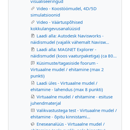
visualiseeringud
Video - Koostöömudel, 4D/5D
simulatsioonid
Video - Väärtuspõhised
kokkulangevusanalüüsid
Laadi alla: Autodesk Navisworks -
näidismudel (vajalik vähemalt Navisw...
Laadi alla: MAGNET Explorer -
näidismudel (koos vaaturpaketiga) (ca 80...
Küsimuste/tagasiside foorum -
Virtuaalne mudel / ehitamine (max 2
punkti)
Laadi üles - Virtuaalne mudel /
ehitamine - lahendus (max 8 punkti)
Virtuaalne mudel / ehitamine - esituse
juhendmaterjal
Valikvastustega test - Virtuaalne mudel /
ehitamine - õpitu kinnistami...
Eneseanalüüs - Virtuaalne mudel /