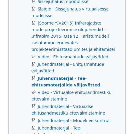
Sissejuhatus moodulisse
Slaidid - Sissejuhatus virtuaalsesse
mudelisse
[Soome YIV2015] Infrarajatiste
mudelprojekteerimise üldjuhendid –
Infrabim 2015. Osa 12: Taristumudeli
kasutamine erinevates
projekteerimisstaadiumites ja ehitamisel
Video - Ehitusmahtude väljavõtted
Juhendmaterjal - Ehitusmahtude
väljavõtted
Juhendmaterjal - Tee-
ehitusmaterjalide väljavõtted
Video - Virtuaalse ehitusandmestiku
ettevalmistamine
Juhendmaterjal - Virtuaalse
ehitusandmestiku ettevalmistamine
Juhendmaterjal - Mudeli eelkontroll
Juhendmaterjal - Tee-