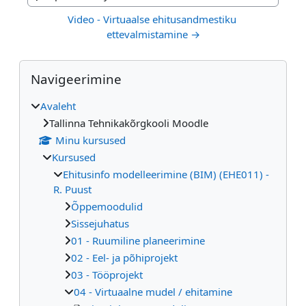
Jump to activity
Video - Virtuaalse ehitusandmestiku 
ettevalmistamine →
Plokid
Jäta vahele Navigeerimine
Navigeerimine
Avaleht
Tallinna Tehnikakõrgkooli Moodle
Minu kursused
Kursused
Ehitusinfo modelleerimine (BIM) (EHE011) -
R. Puust
Õppemoodulid
Sissejuhatus
01 - Ruumiline planeerimine
02 - Eel- ja põhiprojekt
03 - Tööprojekt
04 - Virtuaalne mudel / ehitamine