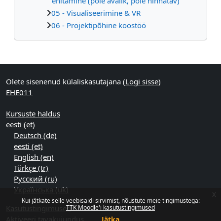
ehitamine (pole avalik, pole hinnatav)
05 - Visualiseerimine & VR
06 - Projektipõhine koostöö
Supplementary blocks
Olete sisenenud külaliskasutajana (
Logi sisse
)
EHE011
Kursuste haldus
eesti ‎(et)‎
Deutsch ‎(de)‎
eesti ‎(et)‎
English ‎(en)‎
Türkçe ‎(tr)‎
Русский ‎(ru)‎
Українська ‎(uk)‎
x
Kui jätkate selle veebisaidi sirvimist, nõustute meie tingimustega:
Kasutustingimused
TTK Moodle'i kasutustingimused
Aktiveeri tavakujundus
Jätka