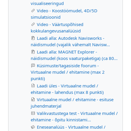
visualiseeringud
Video - Koostöömudel, 4D/5D
simulatsioonid
Video - Väärtuspõhised
kokkulangevusanalüüsid
Laadi alla: Autodesk Navisworks -
näidismudel (vajalik vähemalt Navisw...
Laadi alla: MAGNET Explorer -
näidismudel (koos vaaturpaketiga) (ca 80...
Küsimuste/tagasiside foorum -
Virtuaalne mudel / ehitamine (max 2
punkti)
Laadi üles - Virtuaalne mudel /
ehitamine - lahendus (max 8 punkti)
Virtuaalne mudel / ehitamine - esituse
juhendmaterjal
Valikvastustega test - Virtuaalne mudel /
ehitamine - õpitu kinnistami...
Eneseanalüüs - Virtuaalne mudel /