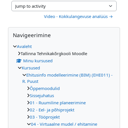
Jump to activity
Video - Kokkulangevuse analüüs →
Plokid
Jäta vahele Navigeerimine
Navigeerimine
Avaleht
Tallinna Tehnikakõrgkooli Moodle
Minu kursused
Kursused
Ehitusinfo modelleerimine (BIM) (EHE011) -
R. Puust
Õppemoodulid
Sissejuhatus
01 - Ruumiline planeerimine
02 - Eel- ja põhiprojekt
03 - Tööprojekt
04 - Virtuaalne mudel / ehitamine