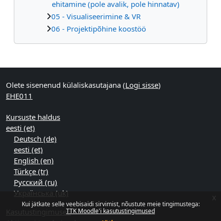
ehitamine (pole avalik, pole hinnatav)
05 - Visualiseerimine & VR
06 - Projektipõhine koostöö
Supplementary blocks
Olete sisenenud külaliskasutajana (
Logi sisse
)
EHE011
Kursuste haldus
eesti ‎(et)‎
Deutsch ‎(de)‎
eesti ‎(et)‎
English ‎(en)‎
Türkçe ‎(tr)‎
Русский ‎(ru)‎
Українська ‎(uk)‎
x
Kui jätkate selle veebisaidi sirvimist, nõustute meie tingimustega:
Kasutustingimused
TTK Moodle'i kasutustingimused