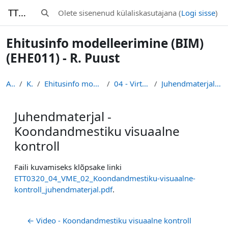
Jäta vahele peasisuni
TTK-Moodle
Olete sisenenud külaliskasutajana (
Logi sisse
)
Lülitab otsingu sisendi
Ehitusinfo modelleerimine (BIM)
(EHE011) - R. Puust
Avaleht
Kursused
Ehitusinfo modelleerimine (BIM) (EHE011) - R. Puust
04 - Virtuaalne mudel / ehitamine
Juhendmaterjal - Koondandmestiku visuaalne kontroll
Juhendmaterjal -
Koondandmestiku visuaalne
kontroll
Lõpetamise nõuded
Faili kuvamiseks klõpsake linki
ETT0320_04_VME_02_Koondandmestiku-visuaalne-
kontroll_juhendmaterjal.pdf
.
← Video - Koondandmestiku visuaalne kontroll