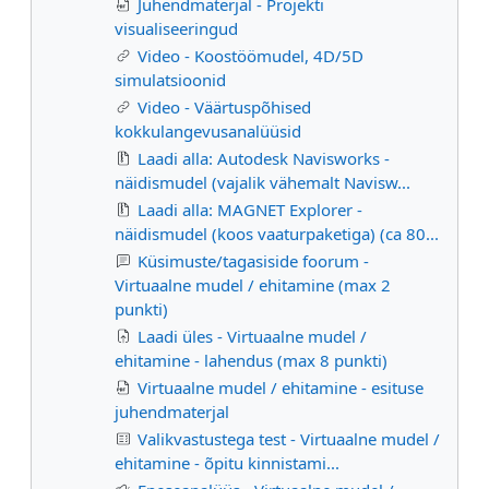
Juhendmaterjal - Projekti
visualiseeringud
Video - Koostöömudel, 4D/5D
simulatsioonid
Video - Väärtuspõhised
kokkulangevusanalüüsid
Laadi alla: Autodesk Navisworks -
näidismudel (vajalik vähemalt Navisw...
Laadi alla: MAGNET Explorer -
näidismudel (koos vaaturpaketiga) (ca 80...
Küsimuste/tagasiside foorum -
Virtuaalne mudel / ehitamine (max 2
punkti)
Laadi üles - Virtuaalne mudel /
ehitamine - lahendus (max 8 punkti)
Virtuaalne mudel / ehitamine - esituse
juhendmaterjal
Valikvastustega test - Virtuaalne mudel /
ehitamine - õpitu kinnistami...