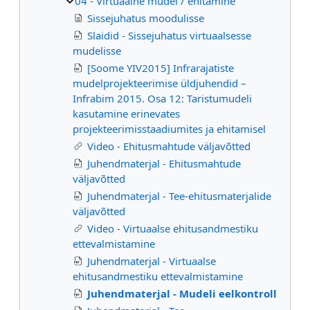
04 - Virtuaalne mudel / ehitamine
Sissejuhatus moodulisse
Slaidid - Sissejuhatus virtuaalsesse
mudelisse
[Soome YIV2015] Infrarajatiste
mudelprojekteerimise üldjuhendid –
Infrabim 2015. Osa 12: Taristumudeli
kasutamine erinevates
projekteerimisstaadiumites ja ehitamisel
Video - Ehitusmahtude väljavõtted
Juhendmaterjal - Ehitusmahtude
väljavõtted
Juhendmaterjal - Tee-ehitusmaterjalide
väljavõtted
Video - Virtuaalse ehitusandmestiku
ettevalmistamine
Juhendmaterjal - Virtuaalse
ehitusandmestiku ettevalmistamine
Juhendmaterjal - Mudeli eelkontroll