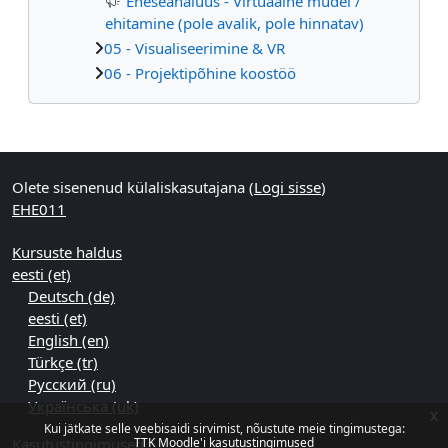
Eneseanalüüs - Virtuaalne mudel /
ehitamine (pole avalik, pole hinnatav)
05 - Visualiseerimine & VR
06 - Projektipõhine koostöö
Supplementary blocks
Olete sisenenud külaliskasutajana (
Logi sisse
)
EHE011
Kursuste haldus
eesti ‎(et)‎
Deutsch ‎(de)‎
eesti ‎(et)‎
English ‎(en)‎
Türkçe ‎(tr)‎
Русский ‎(ru)‎
Українська ‎(uk)‎
x
Kui jätkate selle veebisaidi sirvimist, nõustute meie tingimustega:
Kasutustingimused
TTK Moodle'i kasutustingimused