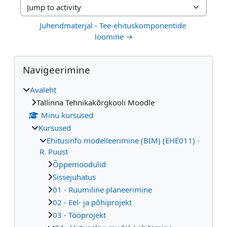
Jump to activity
Juhendmaterjal - Tee-ehituskomponentide 
loomine →
Plokid
Jäta vahele Navigeerimine
Navigeerimine
Avaleht
Tallinna Tehnikakõrgkooli Moodle
Minu kursused
Kursused
Ehitusinfo modelleerimine (BIM) (EHE011) -
R. Puust
Õppemoodulid
Sissejuhatus
01 - Ruumiline planeerimine
02 - Eel- ja põhiprojekt
03 - Tööprojekt