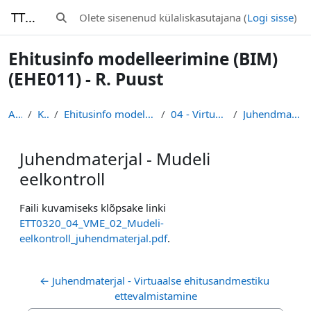
Jäta vahele peasisuni
TTK-Moodle
Olete sisenenud külaliskasutajana (
Logi sisse
)
Lülitab otsingu sisendi
Ehitusinfo modelleerimine (BIM)
(EHE011) - R. Puust
Avaleht
Kursused
Ehitusinfo modelleerimine (BIM) (EHE011) - R. Puust
04 - Virtuaalne mudel / ehitamine
Juhendmaterjal - Mudeli eelkontroll
Juhendmaterjal - Mudeli
eelkontroll
Lõpetamise nõuded
Faili kuvamiseks klõpsake linki
ETT0320_04_VME_02_Mudeli-
eelkontroll_juhendmaterjal.pdf
.
← Juhendmaterjal - Virtuaalse ehitusandmestiku 
ettevalmistamine