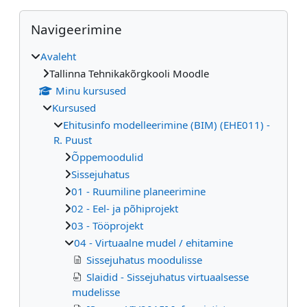
Plokid
Jäta vahele Navigeerimine
Navigeerimine
Avaleht
Tallinna Tehnikakõrgkooli Moodle
Minu kursused
Kursused
Ehitusinfo modelleerimine (BIM) (EHE011) -
R. Puust
Õppemoodulid
Sissejuhatus
01 - Ruumiline planeerimine
02 - Eel- ja põhiprojekt
03 - Tööprojekt
04 - Virtuaalne mudel / ehitamine
Sissejuhatus moodulisse
Slaidid - Sissejuhatus virtuaalsesse
mudelisse