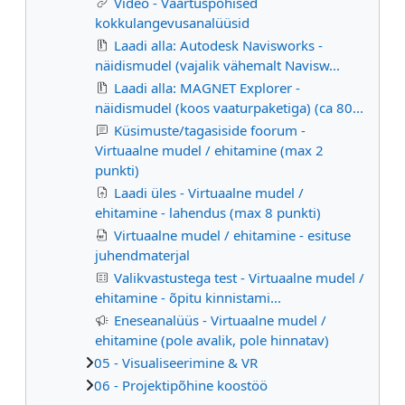
Video - Väärtuspõhised
kokkulangevusanalüüsid
Laadi alla: Autodesk Navisworks -
näidismudel (vajalik vähemalt Navisw...
Laadi alla: MAGNET Explorer -
näidismudel (koos vaaturpaketiga) (ca 80...
Küsimuste/tagasiside foorum -
Virtuaalne mudel / ehitamine (max 2
punkti)
Laadi üles - Virtuaalne mudel /
ehitamine - lahendus (max 8 punkti)
Virtuaalne mudel / ehitamine - esituse
juhendmaterjal
Valikvastustega test - Virtuaalne mudel /
ehitamine - õpitu kinnistami...
Eneseanalüüs - Virtuaalne mudel /
ehitamine (pole avalik, pole hinnatav)
05 - Visualiseerimine & VR
06 - Projektipõhine koostöö