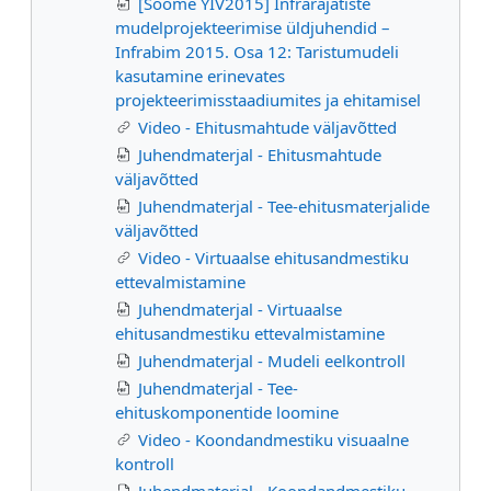
[Soome YIV2015] Infrarajatiste
mudelprojekteerimise üldjuhendid –
Infrabim 2015. Osa 12: Taristumudeli
kasutamine erinevates
projekteerimisstaadiumites ja ehitamisel
Video - Ehitusmahtude väljavõtted
Juhendmaterjal - Ehitusmahtude
väljavõtted
Juhendmaterjal - Tee-ehitusmaterjalide
väljavõtted
Video - Virtuaalse ehitusandmestiku
ettevalmistamine
Juhendmaterjal - Virtuaalse
ehitusandmestiku ettevalmistamine
Juhendmaterjal - Mudeli eelkontroll
Juhendmaterjal - Tee-
ehituskomponentide loomine
Video - Koondandmestiku visuaalne
kontroll
Juhendmaterjal - Koondandmestiku