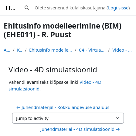
Jäta vahele peasisuni
TTK-Moodle
Olete sisenenud külaliskasutajana (
Logi sisse
)
Lülitab otsingu sisendi
Ehitusinfo modelleerimine (BIM)
(EHE011) - R. Puust
Avaleht
Kursused
Ehitusinfo modelleerimine (BIM) (EHE011) - R. Puust
04 - Virtuaalne mudel / ehitamine
Video - 4D simulatsioonid
Video - 4D simulatsioonid
Lõpetamise nõuded
Vahendi avamiseks klõpsake linki
Video - 4D
simulatsioonid
.
← Juhendmaterjal - Kokkulangevuse analüüs
Jump to activity
Juhendmaterjal - 4D simulatsioonid →