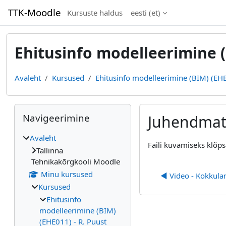
Jäta vahele peasisuni
TTK-Moodle
Kursuste haldus
eesti ‎(et)‎
Ehitusinfo modelleerimine (
Avaleht
Kursused
Ehitusinfo modelleerimine (BIM) (EHE
Plokid
Jäta vahele Navigeerimine
Navigeerimine
Juhendmate
Avaleht
Lõpetamise nõuded
Faili kuvamiseks klõps
Tallinna
Tehnikakõrgkooli Moodle
Minu kursused
◀︎ Video - Kokkul
Kursused
Ehitusinfo
modelleerimine (BIM)
(EHE011) - R. Puust