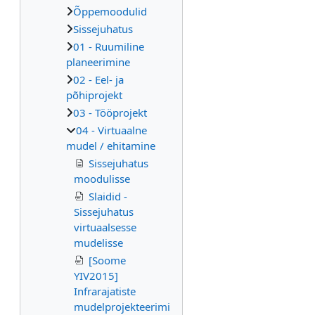
Õppemoodulid
Sissejuhatus
01 - Ruumiline
planeerimine
02 - Eel- ja
põhiprojekt
03 - Tööprojekt
04 - Virtuaalne
mudel / ehitamine
Sissejuhatus
moodulisse
Slaidid -
Sissejuhatus
virtuaalsesse
mudelisse
[Soome
YIV2015]
Infrarajatiste
mudelprojekteerimi