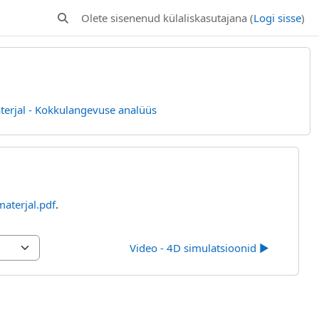
Olete sisenenud külaliskasutajana (
Logi sisse
)
Lülitab otsingu sisendi
erjal - Kokkulangevuse analüüs
terjal.pdf
.
Video - 4D simulatsioonid ▶︎