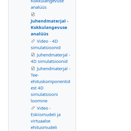
Kokkulangevuse
analüüs
Juhendmaterjal -
Kokkulangevuse
analüüs
Video - 4D
simulatsioonid
Juhendmaterjal -
4D simulatsioonid
Juhendmaterjal -
Tee-
ehituskomponentid
est 4D
simulatsiooni
loomine
Video -
Eskiismudeli ja
virtuaalse
ehitusmudeli