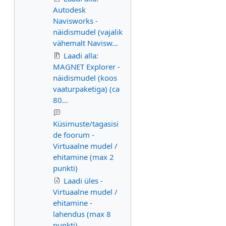
Autodesk
Navisworks -
näidismudel (vajalik
vähemalt Navisw...
Laadi alla:
MAGNET Explorer -
näidismudel (koos
vaaturpaketiga) (ca
80...
Küsimuste/tagasisi
de foorum -
Virtuaalne mudel /
ehitamine (max 2
punkti)
Laadi üles -
Virtuaalne mudel /
ehitamine -
lahendus (max 8
punkti)