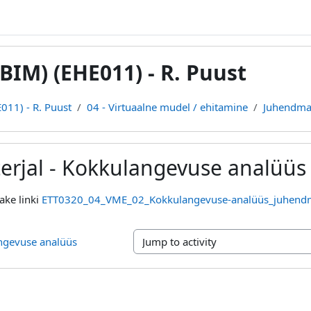
BIM) (EHE011) - R. Puust
011) - R. Puust
04 - Virtuaalne mudel / ehitamine
Juhendmat
rjal - Kokkulangevuse analüüs
ake linki
ETT0320_04_VME_02_Kokkulangevuse-analüüs_juhendma
angevuse analüüs
Jump to activity