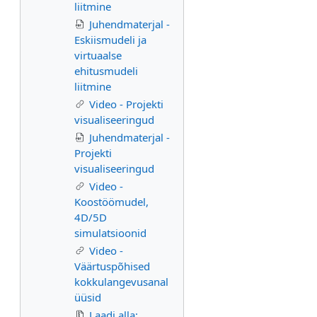
liitmine
Juhendmaterjal -
Eskiismudeli ja
virtuaalse
ehitusmudeli
liitmine
Video - Projekti
visualiseeringud
Juhendmaterjal -
Projekti
visualiseeringud
Video -
Koostöömudel,
4D/5D
simulatsioonid
Video -
Väärtuspõhised
kokkulangevusanal
üüsid
Laadi alla: