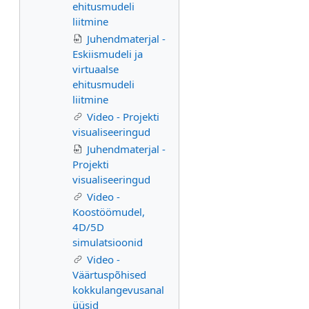
ehitusmudeli
liitmine
Juhendmaterjal -
Eskiismudeli ja
virtuaalse
ehitusmudeli
liitmine
Video - Projekti
visualiseeringud
Juhendmaterjal -
Projekti
visualiseeringud
Video -
Koostöömudel,
4D/5D
simulatsioonid
Video -
Väärtuspõhised
kokkulangevusanal
üüsid