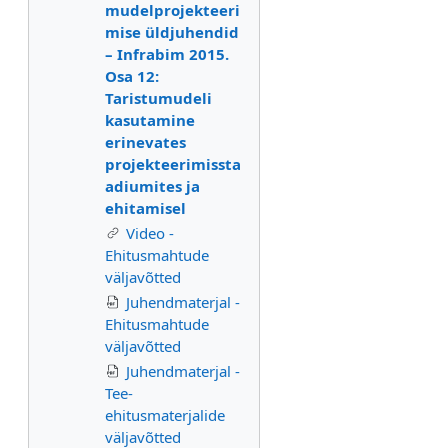
mudelprojekteeri
mise üldjuhendid
– Infrabim 2015.
Osa 12:
Taristumudeli
kasutamine
erinevates
projekteerimissta
adiumites ja
ehitamisel
Video -
Ehitusmahtude
väljavõtted
Juhendmaterjal -
Ehitusmahtude
väljavõtted
Juhendmaterjal -
Tee-
ehitusmaterjalide
väljavõtted