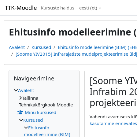
Jäta vahele peasisuni
TTK-Moodle
Kursuste haldus
eesti ‎(et)‎
Ehitusinfo modelleerimine (
Avaleht
Kursused
Ehitusinfo modelleerimine (BIM) (EHE
[Soome YIV2015] Infrarajatiste mudelprojekteerimise üldju
Plokid
Jäta vahele Navigeerimine
Navigeerimine
[Soome YIV
Infrabim 2
Avaleht
Tallinna
projekteer
Tehnikakõrgkooli Moodle
Minu kursused
Lõpetamise nõuded
Vahendi avamiseks klõ
Kursused
kasutamine erinevates
Ehitusinfo
modelleerimine (BIM)