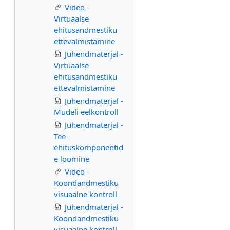
Video -
Virtuaalse
ehitusandmestiku
ettevalmistamine
Juhendmaterjal -
Virtuaalse
ehitusandmestiku
ettevalmistamine
Juhendmaterjal -
Mudeli eelkontroll
Juhendmaterjal -
Tee-
ehituskomponentid
e loomine
Video -
Koondandmestiku
visuaalne kontroll
Juhendmaterjal -
Koondandmestiku
visuaalne kontroll