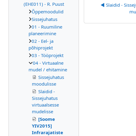
(EHE011) - R. Puust
◀︎ Slaidid - Sisse
Õppemoodulid
mu
Sissejuhatus
01 - Ruumiline
planeerimine
02 - Eel- ja
põhiprojekt
03 - Tööprojekt
04 - Virtuaalne
mudel / ehitamine
Sissejuhatus
moodulisse
Slaidid -
Sissejuhatus
virtuaalsesse
mudelisse
[Soome
YIV2015]
Infrarajatiste