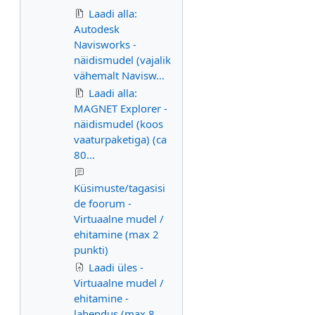
Laadi alla:
Autodesk
Navisworks -
näidismudel (vajalik
vähemalt Navisw...
Laadi alla:
MAGNET Explorer -
näidismudel (koos
vaaturpaketiga) (ca
80...
Küsimuste/tagasisi
de foorum -
Virtuaalne mudel /
ehitamine (max 2
punkti)
Laadi üles -
Virtuaalne mudel /
ehitamine -
lahendus (max 8