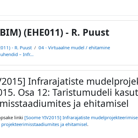
BIM) (EHE011) - R. Puust
011) - R. Puust
04 - Virtuaalne mudel / ehitamine
hendid – Infr...
2015] Infrarajatiste mudelproje
015. Osa 12: Taristumudeli kasu
imisstaadiumites ja ehitamisel
psake linki
[Soome YIV2015] Infrarajatiste mudelprojekteerimise
 projekteerimisstaadiumites ja ehitamisel
.