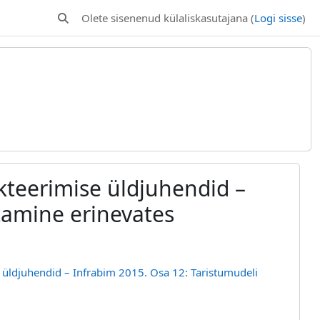
Olete sisenenud külaliskasutajana (
Logi sisse
)
Lülitab otsingu sisendi
kteerimise üldjuhendid –
tamine erinevates
 üldjuhendid – Infrabim 2015. Osa 12: Taristumudeli