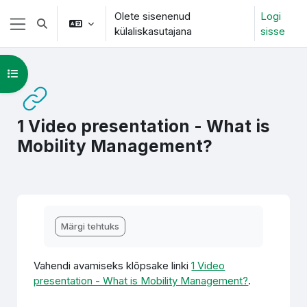
Jäta vahele peasisuni
Olete sisenenud
Logi
Lülitab otsingu sisendi
külaliskasutajana
sisse
Küljepaneel
Ava kursuse sisukord
1 Video presentation - What is
Mobility Management?
Lõpetamise nõuded
Märgi tehtuks
Vahendi avamiseks klõpsake linki
1 Video
presentation - What is Mobility Management?
.