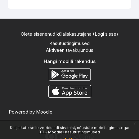
Olete sisenenud külaliskasutajana (
Logi sisse
)
Kasutustingimused
Aktiveeri tavakujundus
Hangi mobiili rakendus
Powered by
Moodle
x
This theme was proudly developed by
Kui jätkate selle veebisaidi sirvimist, nõustute meie tingimustega:
TTK Moodle'i kasutustingimused