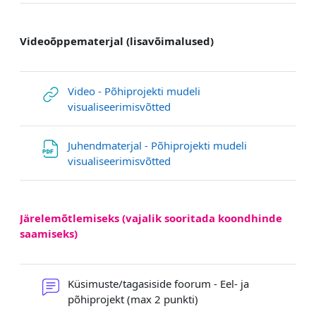
Videoõppematerjal (lisavõimalused)
Video - Põhiprojekti mudeli
Link/URL
visualiseerimisvõtted
Juhendmaterjal - Põhiprojekti mudeli
Datei
visualiseerimisvõtted
Järelemõtlemiseks (vajalik sooritada koondhinde
saamiseks)
Küsimuste/tagasiside foorum - Eel- ja
Forum
põhiprojekt (max 2 punkti)