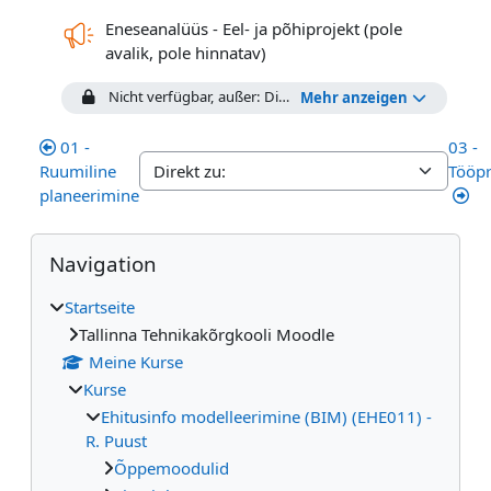
Eneseanalüüs - Eel- ja põhiprojekt (pole
Feedback
avalik, pole hinnatav)
Nicht verfügbar, außer: Die Aktivität
Valikvastustega test 
Mehr anzeigen
01 -
03 -
Ruumiline
Tööpr
planeerimine
Blöcke
Navigation überspringen
Navigation
Startseite
Tallinna Tehnikakõrgkooli Moodle
Meine Kurse
Kurse
Ehitusinfo modelleerimine (BIM) (EHE011) -
R. Puust
Õppemoodulid