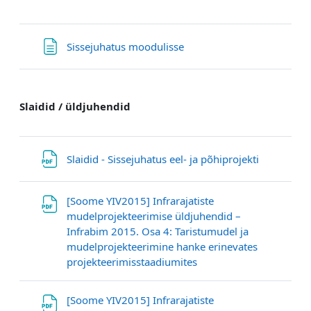
Textseite
Sissejuhatus moodulisse
Slaidid / üldjuhendid
Datei
Slaidid - Sissejuhatus eel- ja põhiprojekti
[Soome YIV2015] Infrarajatiste
mudelprojekteerimise üldjuhendid –
Infrabim 2015. Osa 4: Taristumudel ja
mudelprojekteerimine hanke erinevates
Link/URL
projekteerimisstaadiumites
[Soome YIV2015] Infrarajatiste