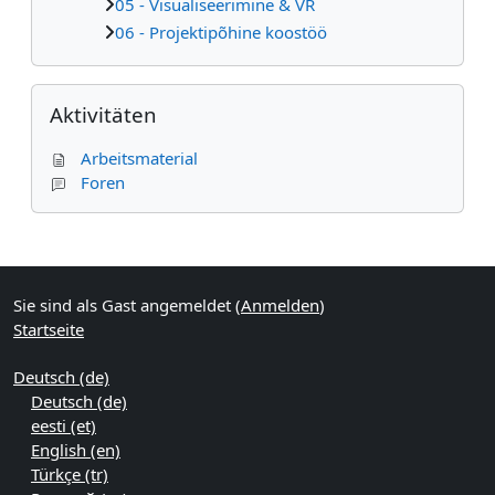
05 - Visualiseerimine & VR
06 - Projektipõhine koostöö
Aktivitäten überspringen
Aktivitäten
Arbeitsmaterial
Foren
Ergänzungsblöcke
Sie sind als Gast angemeldet (
Anmelden
)
Startseite
Deutsch ‎(de)‎
Deutsch ‎(de)‎
eesti ‎(et)‎
English ‎(en)‎
Türkçe ‎(tr)‎