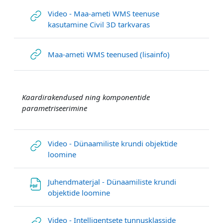
Video - Maa-ameti WMS teenuse
Link/URL
kasutamine Civil 3D tarkvaras
Link/URL
Maa-ameti WMS teenused (lisainfo)
Kaardirakendused ning komponentide
parametriseerimine
Video - Dünaamiliste krundi objektide
Link/URL
loomine
Juhendmaterjal - Dünaamiliste krundi
Datei
objektide loomine
Video - Intelligentsete tunnusklasside