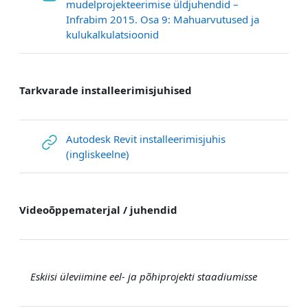
mudelprojekteerimise üldjuhendid –
Infrabim 2015. Osa 9: Mahuarvutused ja
Link/URL
kulukalkulatsioonid
Tarkvarade installeerimisjuhised
Autodesk Revit installeerimisjuhis
Link/URL
(ingliskeelne)
Videoõppematerjal / juhendid
Eskiisi üleviimine eel- ja põhiprojekti staadiumisse