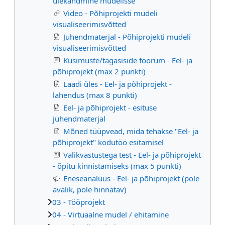
ülekandmine mudelisse
Video - Põhiprojekti mudeli
visualiseerimisvõtted
Juhendmaterjal - Põhiprojekti mudeli
visualiseerimisvõtted
Küsimuste/tagasiside foorum - Eel- ja
põhiprojekt (max 2 punkti)
Laadi üles - Eel- ja põhiprojekt -
lahendus (max 8 punkti)
Eel- ja põhiprojekt - esituse
juhendmaterjal
Mõned tüüpvead, mida tehakse "Eel- ja
põhiprojekt" kodutöö esitamisel
Valikvastustega test - Eel- ja põhiprojekt
- õpitu kinnistamiseks (max 5 punkti)
Eneseanalüüs - Eel- ja põhiprojekt (pole
avalik, pole hinnatav)
03 - Tööprojekt
04 - Virtuaalne mudel / ehitamine