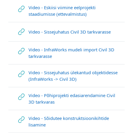
Video - Eskiisi viimine eelprojekti
Link/URL
staadiumisse (ettevalmistus)
Link/URL
Video - Sissejuhatus Civil 3D tarkvarasse
Video - InfraWorks mudeli import Civil 3D
Link/URL
tarkvarasse
Video - Sissejuhatus ülekantud objektidesse
Link/URL
(InfraWorks -> Civil 3D)
Video - Põhiprojekti edasiarendamine Civil
Link/URL
3D tarkvaras
Video - Sõidutee konstruktsioonikihtide
Link/URL
lisamine