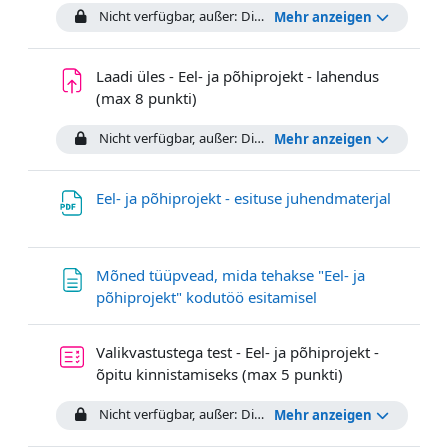
Nicht verfügbar, außer: Die Aktivität
Eneseanalüüs - Ruumi
Mehr anzeigen
Laadi üles - Eel- ja põhiprojekt - lahendus
Aufgabe
(max 8 punkti)
Nicht verfügbar, außer: Die Aktivität
Küsimuste/tagasiside
Mehr anzeigen
Datei
Eel- ja põhiprojekt - esituse juhendmaterjal
Mõned tüüpvead, mida tehakse "Eel- ja
Textseite
põhiprojekt" kodutöö esitamisel
Valikvastustega test - Eel- ja põhiprojekt -
õpitu kinnistamiseks (max 5 punkti)
Nicht verfügbar, außer: Die Aktivität
Laadi üles - Eel- ja
Mehr anzeigen