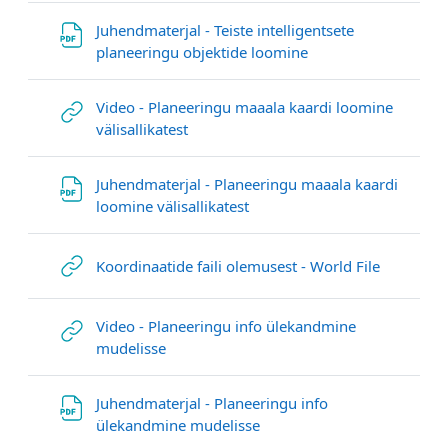
Juhendmaterjal - Teiste intelligentsete
Datei
planeeringu objektide loomine
Video - Planeeringu maaala kaardi loomine
Link/URL
välisallikatest
Juhendmaterjal - Planeeringu maaala kaardi
Datei
loomine välisallikatest
Link/URL
Koordinaatide faili olemusest - World File
Video - Planeeringu info ülekandmine
Link/URL
mudelisse
Juhendmaterjal - Planeeringu info
Datei
ülekandmine mudelisse