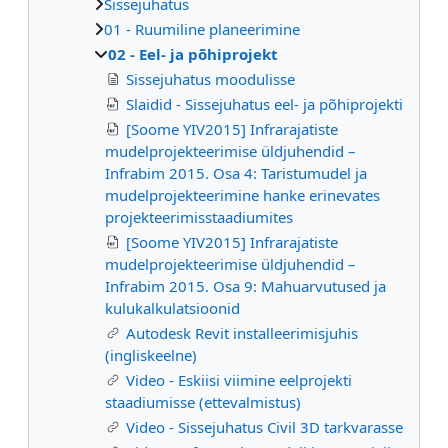
Sissejuhatus
01 - Ruumiline planeerimine
02 - Eel- ja põhiprojekt
Sissejuhatus moodulisse
Slaidid - Sissejuhatus eel- ja põhiprojekti
[Soome YIV2015] Infrarajatiste
mudelprojekteerimise üldjuhendid –
Infrabim 2015. Osa 4: Taristumudel ja
mudelprojekteerimine hanke erinevates
projekteerimisstaadiumites
[Soome YIV2015] Infrarajatiste
mudelprojekteerimise üldjuhendid –
Infrabim 2015. Osa 9: Mahuarvutused ja
kulukalkulatsioonid
Autodesk Revit installeerimisjuhis
(ingliskeelne)
Video - Eskiisi viimine eelprojekti
staadiumisse (ettevalmistus)
Video - Sissejuhatus Civil 3D tarkvarasse