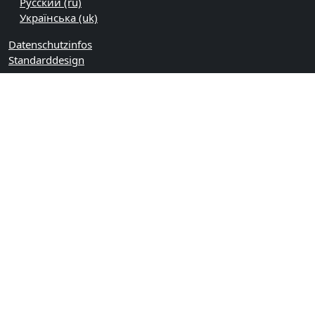
Русский ‎(ru)‎
Українська ‎(uk)‎
Datenschutzinfos
Standarddesign