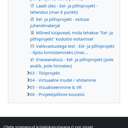
Laadi üles - Eel- ja põhiprojekt -
lahendus (max 8 punkti)
Eel- ja põhiprojekt - esituse
juhendmaterjal
Mõned tüüpvead, mida tehakse "Eel- ja
põhiprojekt" kodutöö esitamisel
Valikvastustega test - Eel- ja põhiprojekt
- õpitu kinnistamiseks (max...
Eneseanalüüs - Eel- ja põhiprojekt (pole
avalik, pole hinnatav)
03 - Tööprojekt
04 - Virtuaalne mudel / ehitamine
05 - Visualiseerimine & VR
06 - Projektipõhine koostöö
Supplementary blocks
Olete sisenenud külaliskasutajana (
Logi sisse
)