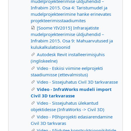
mudelprojekteerimise üldjuhendid –
Infrabim 2015. Osa 4: Taristumudel ja
mudelprojekteerimine hanke erinevates
projekteerimisstaadiumites
[Soome YIV2015] Infrarajatiste
mudelprojekteerimise üldjuhendid –
Infrabim 2015. Osa 9: Mahuarvutused ja
kulukalkulatsioonid
Autodesk Revit installeerimisjuhis
(ingliskeelne)
Video - Eskiisi viimine eelprojekti
staadiumisse (ettevalmistus)
Video - Sissejuhatus Civil 3D tarkvarasse
Video - InfraWorks mudeli import
Civil 3D tarkvarasse
Video - Sissejuhatus ülekantud
objektidesse (InfraWorks -> Civil 3D)
Video - Põhiprojekti edasiarendamine
Civil 3D tarkvaras
Video - Sõidutee konstruktsioonikihtide