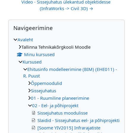
Video - Sissejuhatus ülekantud objektidesse 
(InfraWorks -> Civil 3D) →
Plokid
Jäta vahele Navigeerimine
Navigeerimine
Avaleht
Tallinna Tehnikakõrgkooli Moodle
Minu kursused
Kursused
Ehitusinfo modelleerimine (BIM) (EHE011) -
R. Puust
Õppemoodulid
Sissejuhatus
01 - Ruumiline planeerimine
02 - Eel- ja põhiprojekt
Sissejuhatus moodulisse
Slaidid - Sissejuhatus eel- ja põhiprojekti
[Soome YIV2015] Infrarajatiste