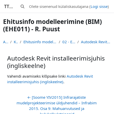
Jäta vahele peasisuni
TTK-Moodle
Olete sisenenud külaliskasutajana (
Logi sisse
)
Lülitab otsingu sisendi
Ehitusinfo modelleerimine (BIM)
(EHE011) - R. Puust
Avaleht
Kursused
Ehitusinfo modelleerimine (BIM) (EHE011) - R. Puust
02 - Eel- ja põhiprojekt
Autodesk Revit installeerimisjuhis (ingliskeelne)
Autodesk Revit installeerimisjuhis
(ingliskeelne)
Lõpetamise nõuded
Vahendi avamiseks klõpsake linki
Autodesk Revit
installeerimisjuhis (ingliskeelne)
.
← [Soome YIV2015] Infrarajatiste 
mudelprojekteerimise üldjuhendid – Infrabim 
2015. Osa 9: Mahuarvutused ja 
kulukalkulatsioonid