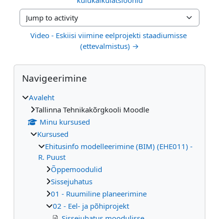
Jump to activity
Video - Eskiisi viimine eelprojekti staadiumisse 
(ettevalmistus) →
Plokid
Jäta vahele Navigeerimine
Navigeerimine
Avaleht
Tallinna Tehnikakõrgkooli Moodle
Minu kursused
Kursused
Ehitusinfo modelleerimine (BIM) (EHE011) -
R. Puust
Õppemoodulid
Sissejuhatus
01 - Ruumiline planeerimine
02 - Eel- ja põhiprojekt
Sissejuhatus moodulisse