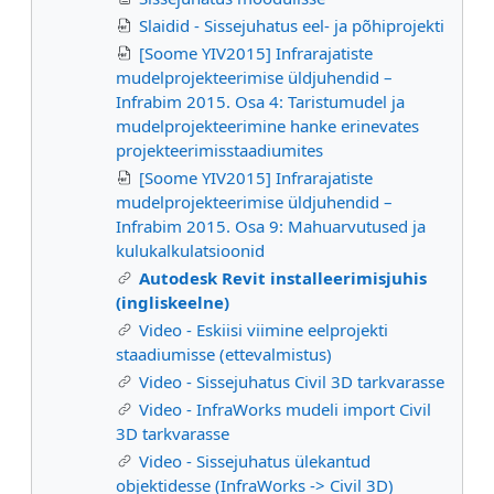
Slaidid - Sissejuhatus eel- ja põhiprojekti
[Soome YIV2015] Infrarajatiste
mudelprojekteerimise üldjuhendid –
Infrabim 2015. Osa 4: Taristumudel ja
mudelprojekteerimine hanke erinevates
projekteerimisstaadiumites
[Soome YIV2015] Infrarajatiste
mudelprojekteerimise üldjuhendid –
Infrabim 2015. Osa 9: Mahuarvutused ja
kulukalkulatsioonid
Autodesk Revit installeerimisjuhis
(ingliskeelne)
Video - Eskiisi viimine eelprojekti
staadiumisse (ettevalmistus)
Video - Sissejuhatus Civil 3D tarkvarasse
Video - InfraWorks mudeli import Civil
3D tarkvarasse
Video - Sissejuhatus ülekantud
objektidesse (InfraWorks -> Civil 3D)