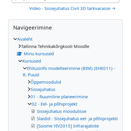
Jump to activity
Video - Sissejuhatus Civil 3D tarkvarasse →
Plokid
Jäta vahele Navigeerimine
Navigeerimine
Avaleht
Tallinna Tehnikakõrgkooli Moodle
Minu kursused
Kursused
Ehitusinfo modelleerimine (BIM) (EHE011) -
R. Puust
Õppemoodulid
Sissejuhatus
01 - Ruumiline planeerimine
02 - Eel- ja põhiprojekt
Sissejuhatus moodulisse
Slaidid - Sissejuhatus eel- ja põhiprojekti
[Soome YIV2015] Infrarajatiste