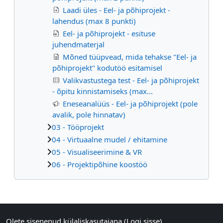
Laadi üles - Eel- ja põhiprojekt -
lahendus (max 8 punkti)
Eel- ja põhiprojekt - esituse
juhendmaterjal
Mõned tüüpvead, mida tehakse "Eel- ja
põhiprojekt" kodutöö esitamisel
Valikvastustega test - Eel- ja põhiprojekt
- õpitu kinnistamiseks (max...
Eneseanalüüs - Eel- ja põhiprojekt (pole
avalik, pole hinnatav)
03 - Tööprojekt
04 - Virtuaalne mudel / ehitamine
05 - Visualiseerimine & VR
06 - Projektipõhine koostöö
Supplementary blocks
Olete sisenenud külaliskasutajana (
Logi sisse
)