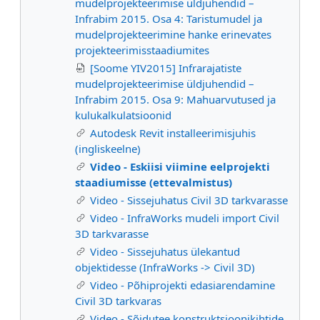
mudelprojekteerimise üldjuhendid –
Infrabim 2015. Osa 4: Taristumudel ja
mudelprojekteerimine hanke erinevates
projekteerimisstaadiumites
[Soome YIV2015] Infrarajatiste
mudelprojekteerimise üldjuhendid –
Infrabim 2015. Osa 9: Mahuarvutused ja
kulukalkulatsioonid
Autodesk Revit installeerimisjuhis
(ingliskeelne)
Video - Eskiisi viimine eelprojekti
staadiumisse (ettevalmistus)
Video - Sissejuhatus Civil 3D tarkvarasse
Video - InfraWorks mudeli import Civil
3D tarkvarasse
Video - Sissejuhatus ülekantud
objektidesse (InfraWorks -> Civil 3D)
Video - Põhiprojekti edasiarendamine
Civil 3D tarkvaras
Video - Sõidutee konstruktsioonikihtide