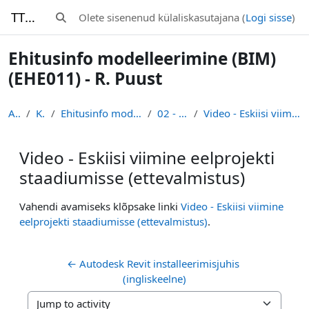
Jäta vahele peasisuni
TTK-Moodle
Olete sisenenud külaliskasutajana (
Logi sisse
)
Lülitab otsingu sisendi
Ehitusinfo modelleerimine (BIM)
(EHE011) - R. Puust
Avaleht
Kursused
Ehitusinfo modelleerimine (BIM) (EHE011) - R. Puust
02 - Eel- ja põhiprojekt
Video - Eskiisi viimine eelprojekti staadiumisse (ettevalmistus)
Video - Eskiisi viimine eelprojekti
staadiumisse (ettevalmistus)
Lõpetamise nõuded
Vahendi avamiseks klõpsake linki
Video - Eskiisi viimine
eelprojekti staadiumisse (ettevalmistus)
.
← Autodesk Revit installeerimisjuhis 
(ingliskeelne)