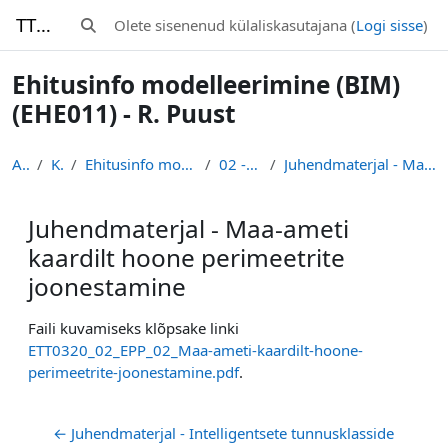
Jäta vahele peasisuni
TTK-Moodle
Olete sisenenud külaliskasutajana (
Logi sisse
)
Lülitab otsingu sisendi
Ehitusinfo modelleerimine (BIM)
(EHE011) - R. Puust
Avaleht
Kursused
Ehitusinfo modelleerimine (BIM) (EHE011) - R. Puust
02 - Eel- ja põhiprojekt
Juhendmaterjal - Maa-ameti kaardilt hoone perimeetrite joonestamine
Juhendmaterjal - Maa-ameti
kaardilt hoone perimeetrite
joonestamine
Lõpetamise nõuded
Faili kuvamiseks klõpsake linki
ETT0320_02_EPP_02_Maa-ameti-kaardilt-hoone-
perimeetrite-joonestamine.pdf
.
← Juhendmaterjal - Intelligentsete tunnusklasside 