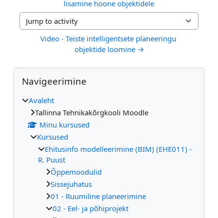
lisamine hoone objektidele
Jump to activity
Video - Teiste intelligentsete planeeringu 
objektide loomine →
Plokid
Jäta vahele Navigeerimine
Navigeerimine
Avaleht
Tallinna Tehnikakõrgkooli Moodle
Minu kursused
Kursused
Ehitusinfo modelleerimine (BIM) (EHE011) -
R. Puust
Õppemoodulid
Sissejuhatus
01 - Ruumiline planeerimine
02 - Eel- ja põhiprojekt