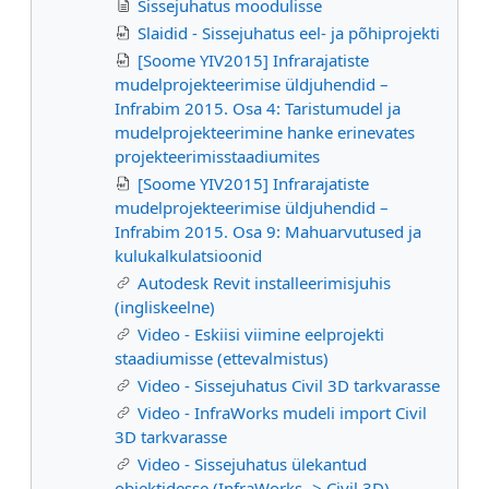
Sissejuhatus moodulisse
Slaidid - Sissejuhatus eel- ja põhiprojekti
[Soome YIV2015] Infrarajatiste
mudelprojekteerimise üldjuhendid –
Infrabim 2015. Osa 4: Taristumudel ja
mudelprojekteerimine hanke erinevates
projekteerimisstaadiumites
[Soome YIV2015] Infrarajatiste
mudelprojekteerimise üldjuhendid –
Infrabim 2015. Osa 9: Mahuarvutused ja
kulukalkulatsioonid
Autodesk Revit installeerimisjuhis
(ingliskeelne)
Video - Eskiisi viimine eelprojekti
staadiumisse (ettevalmistus)
Video - Sissejuhatus Civil 3D tarkvarasse
Video - InfraWorks mudeli import Civil
3D tarkvarasse
Video - Sissejuhatus ülekantud
objektidesse (InfraWorks -> Civil 3D)