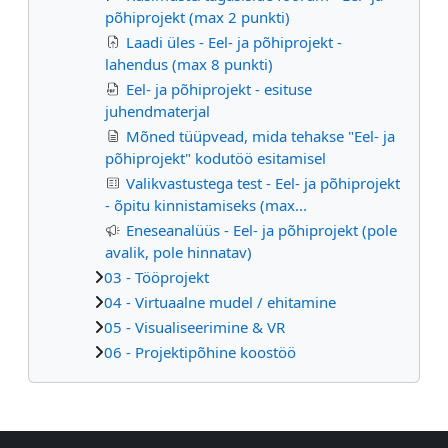
põhiprojekt (max 2 punkti)
Laadi üles - Eel- ja põhiprojekt -
lahendus (max 8 punkti)
Eel- ja põhiprojekt - esituse
juhendmaterjal
Mõned tüüpvead, mida tehakse "Eel- ja
põhiprojekt" kodutöö esitamisel
Valikvastustega test - Eel- ja põhiprojekt
- õpitu kinnistamiseks (max...
Eneseanalüüs - Eel- ja põhiprojekt (pole
avalik, pole hinnatav)
03 - Tööprojekt
04 - Virtuaalne mudel / ehitamine
05 - Visualiseerimine & VR
06 - Projektipõhine koostöö
Supplementary blocks