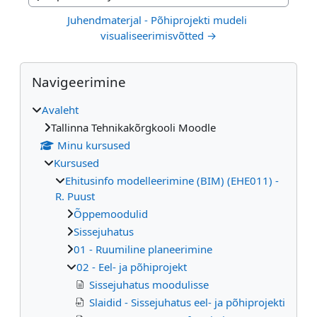
Jump to activity
Juhendmaterjal - Põhiprojekti mudeli 
visualiseerimisvõtted →
Plokid
Jäta vahele Navigeerimine
Navigeerimine
Avaleht
Tallinna Tehnikakõrgkooli Moodle
Minu kursused
Kursused
Ehitusinfo modelleerimine (BIM) (EHE011) -
R. Puust
Õppemoodulid
Sissejuhatus
01 - Ruumiline planeerimine
02 - Eel- ja põhiprojekt
Sissejuhatus moodulisse
Slaidid - Sissejuhatus eel- ja põhiprojekti