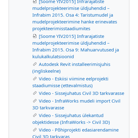
[Soome YIV2015] Infrarajatiste
mudelprojekteerimise üldjuhendid –
Infrabim 2015. Osa 4: Taristumudel ja
mudelprojekteerimine hanke erinevates
projekteerimisstaadiumites
[Soome YIV2015] Infrarajatiste
mudelprojekteerimise üldjuhendid –
Infrabim 2015. Osa 9: Mahuarvutused ja
kulukalkulatsioonid
Autodesk Revit installeerimisjuhis
(ingliskeelne)
Video - Eskiisi viimine eelprojekti
staadiumisse (ettevalmistus)
Video - Sissejuhatus Civil 3D tarkvarasse
Video - InfraWorks mudeli import Civil
3D tarkvarasse
Video - Sissejuhatus ülekantud
objektidesse (InfraWorks -> Civil 3D)
Video - Põhiprojekti edasiarendamine
Civil 3D tarkvaras