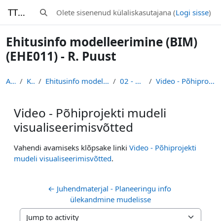
Jäta vahele peasisuni
TTK-Moodle
Olete sisenenud külaliskasutajana (
Logi sisse
)
Lülitab otsingu sisendi
Ehitusinfo modelleerimine (BIM)
(EHE011) - R. Puust
Avaleht
Kursused
Ehitusinfo modelleerimine (BIM) (EHE011) - R. Puust
02 - Eel- ja põhiprojekt
Video - Põhiprojekti mudeli visualiseerimisvõtted
Video - Põhiprojekti mudeli
visualiseerimisvõtted
Lõpetamise nõuded
Vahendi avamiseks klõpsake linki
Video - Põhiprojekti
mudeli visualiseerimisvõtted
.
← Juhendmaterjal - Planeeringu info 
ülekandmine mudelisse