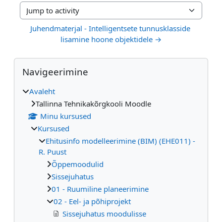
Jump to activity
Juhendmaterjal - Intelligentsete tunnusklasside 
lisamine hoone objektidele →
Plokid
Jäta vahele Navigeerimine
Navigeerimine
Avaleht
Tallinna Tehnikakõrgkooli Moodle
Minu kursused
Kursused
Ehitusinfo modelleerimine (BIM) (EHE011) -
R. Puust
Õppemoodulid
Sissejuhatus
01 - Ruumiline planeerimine
02 - Eel- ja põhiprojekt
Sissejuhatus moodulisse