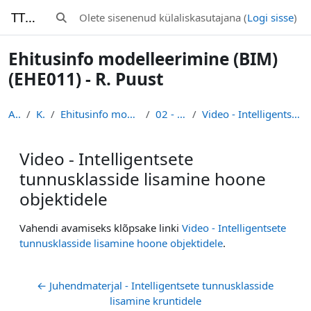
Jäta vahele peasisuni
TTK-Moodle
Olete sisenenud külaliskasutajana (
Logi sisse
)
Lülitab otsingu sisendi
Ehitusinfo modelleerimine (BIM)
(EHE011) - R. Puust
Avaleht
Kursused
Ehitusinfo modelleerimine (BIM) (EHE011) - R. Puust
02 - Eel- ja põhiprojekt
Video - Intelligentsete tunnusklasside lisamine hoone objektidele
Video - Intelligentsete
tunnusklasside lisamine hoone
objektidele
Lõpetamise nõuded
Vahendi avamiseks klõpsake linki
Video - Intelligentsete
tunnusklasside lisamine hoone objektidele
.
← Juhendmaterjal - Intelligentsete tunnusklasside 
lisamine kruntidele