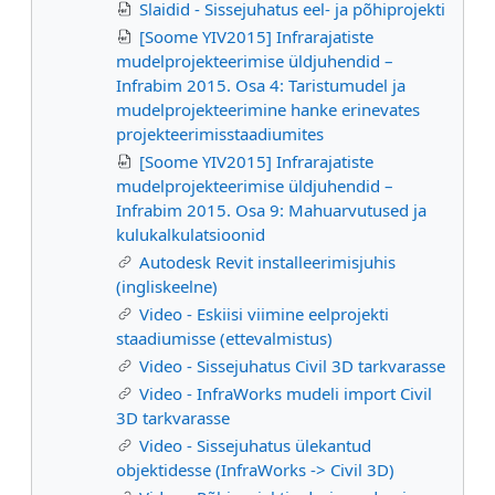
Slaidid - Sissejuhatus eel- ja põhiprojekti
[Soome YIV2015] Infrarajatiste
mudelprojekteerimise üldjuhendid –
Infrabim 2015. Osa 4: Taristumudel ja
mudelprojekteerimine hanke erinevates
projekteerimisstaadiumites
[Soome YIV2015] Infrarajatiste
mudelprojekteerimise üldjuhendid –
Infrabim 2015. Osa 9: Mahuarvutused ja
kulukalkulatsioonid
Autodesk Revit installeerimisjuhis
(ingliskeelne)
Video - Eskiisi viimine eelprojekti
staadiumisse (ettevalmistus)
Video - Sissejuhatus Civil 3D tarkvarasse
Video - InfraWorks mudeli import Civil
3D tarkvarasse
Video - Sissejuhatus ülekantud
objektidesse (InfraWorks -> Civil 3D)