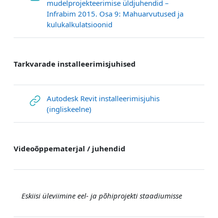
mudelprojekteerimise üldjuhendid –
Infrabim 2015. Osa 9: Mahuarvutused ja
URL
kulukalkulatsioonid
Tarkvarade installeerimisjuhised
Autodesk Revit installeerimisjuhis
URL
(ingliskeelne)
Videoõppematerjal / juhendid
Eskiisi üleviimine eel- ja põhiprojekti staadiumisse