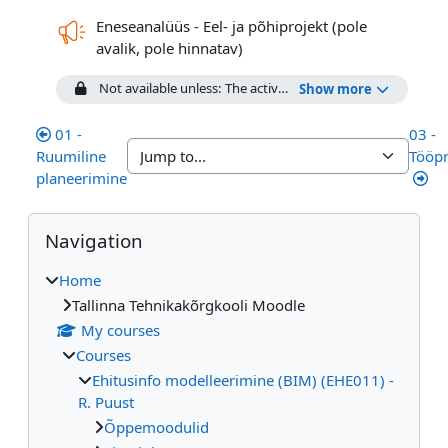
Eneseanalüüs - Eel- ja põhiprojekt (pole
Feedback
avalik, pole hinnatav)
Not available unless: The activity
Valikvastustega test - Ee
Show more
01 -
03 -
Ruumiline
Tööpr
planeerimine
Blocks
Skip Navigation
Navigation
Home
Tallinna Tehnikakõrgkooli Moodle
My courses
Courses
Ehitusinfo modelleerimine (BIM) (EHE011) -
R. Puust
Õppemoodulid