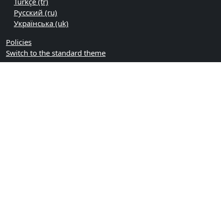
Türkçe ‎(tr)‎
Русский ‎(ru)‎
Українська ‎(uk)‎
Policies
Switch to the standard theme