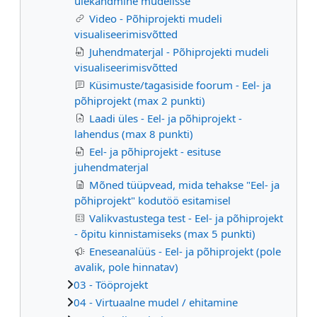
ülekandmine mudelisse
Video - Põhiprojekti mudeli
visualiseerimisvõtted
Juhendmaterjal - Põhiprojekti mudeli
visualiseerimisvõtted
Küsimuste/tagasiside foorum - Eel- ja
põhiprojekt (max 2 punkti)
Laadi üles - Eel- ja põhiprojekt -
lahendus (max 8 punkti)
Eel- ja põhiprojekt - esituse
juhendmaterjal
Mõned tüüpvead, mida tehakse "Eel- ja
põhiprojekt" kodutöö esitamisel
Valikvastustega test - Eel- ja põhiprojekt
- õpitu kinnistamiseks (max 5 punkti)
Eneseanalüüs - Eel- ja põhiprojekt (pole
avalik, pole hinnatav)
03 - Tööprojekt
04 - Virtuaalne mudel / ehitamine