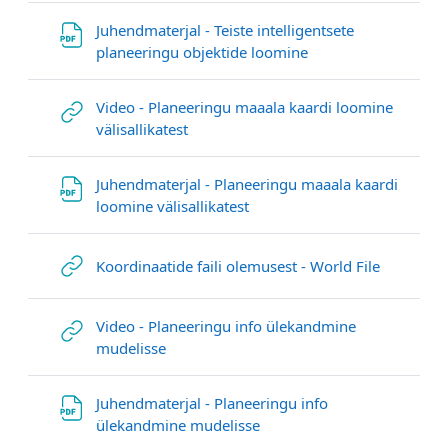
Juhendmaterjal - Teiste intelligentsete
File
planeeringu objektide loomine
Video - Planeeringu maaala kaardi loomine
URL
välisallikatest
Juhendmaterjal - Planeeringu maaala kaardi
File
loomine välisallikatest
URL
Koordinaatide faili olemusest - World File
Video - Planeeringu info ülekandmine
URL
mudelisse
Juhendmaterjal - Planeeringu info
File
ülekandmine mudelisse