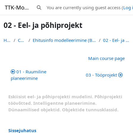
Skip to main content
TTK-Moodle
You are currently using guest access (
Log 
Toggle search input
02 - Eel- ja põhiprojekt
Home
Courses
Ehitusinfo modelleerimine (BIM) (EHE011) - R. Puust
02 - Eel- ja põhiprojekt
Section outline
Main course page
01 - Ruumiline
03 - Tööprojekt
planeerimine
Eskiisist eel- ja põhiprojekti mudelini.
Põhiprojekti
töövõtted. Intelligentne planeerimine.
Dünaamilised objektid. Objektide tunnusklassid.
Sissejuhatus