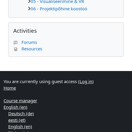
05 - Visualiseerimine & VR
06 - Projektipõhine koostöö
Skip Activities
Activities
Forums
Resources
Supplementary blocks
You are currently using guest access (
Log in
)
Home
Course manager
English ‎(en)‎
Deutsch ‎(de)‎
eesti ‎(et)‎
English ‎(en)‎