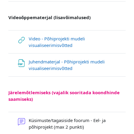
Videoõppematerjal (lisavõimalused)
Video - Põhiprojekti mudeli
URL
visualiseerimisvõtted
Juhendmaterjal - Põhiprojekti mudeli
File
visualiseerimisvõtted
Järelemõtlemiseks (vajalik sooritada koondhinde
saamiseks)
Küsimuste/tagasiside foorum - Eel- ja
Forum
põhiprojekt (max 2 punkti)