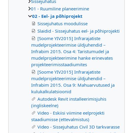
Sissejuhatus
01 - Ruumiline planeerimine
02 - Eel- ja põhiprojekt
Sissejuhatus moodulisse
Slaidid - Sissejuhatus eel- ja põhiprojekti
[Soome YIV2015] Infrarajatiste
mudelprojekteerimise üldjuhendid –
Infrabim 2015. Osa 4: Taristumudel ja
mudelprojekteerimine hanke erinevates
projekteerimisstaadiumites
[Soome YIV2015] Infrarajatiste
mudelprojekteerimise üldjuhendid –
Infrabim 2015. Osa 9: Mahuarvutused ja
kulukalkulatsioonid
Autodesk Revit installeerimisjuhis
(ingliskeelne)
Video - Eskiisi viimine eelprojekti
staadiumisse (ettevalmistus)
Video - Sissejuhatus Civil 3D tarkvarasse