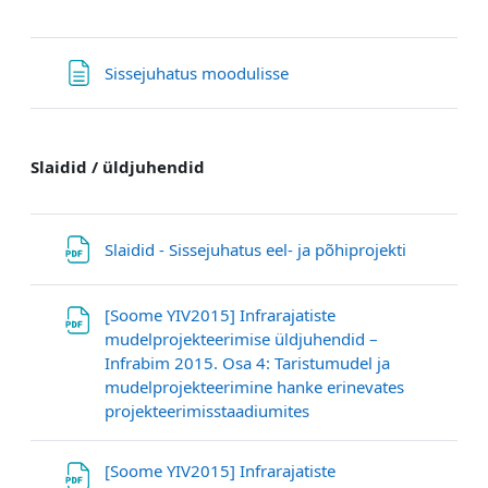
Page
Sissejuhatus moodulisse
Slaidid / üldjuhendid
File
Slaidid - Sissejuhatus eel- ja põhiprojekti
[Soome YIV2015] Infrarajatiste
mudelprojekteerimise üldjuhendid –
Infrabim 2015. Osa 4: Taristumudel ja
mudelprojekteerimine hanke erinevates
URL
projekteerimisstaadiumites
[Soome YIV2015] Infrarajatiste