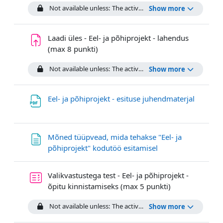
Not available unless: The activity
Eneseanalüüs - Ruumilin
Show more
Laadi üles - Eel- ja põhiprojekt - lahendus
Assignment
(max 8 punkti)
Not available unless: The activity
Küsimuste/tagasiside fo
Show more
File
Eel- ja põhiprojekt - esituse juhendmaterjal
Mõned tüüpvead, mida tehakse "Eel- ja
Page
põhiprojekt" kodutöö esitamisel
Valikvastustega test - Eel- ja põhiprojekt -
Quiz
õpitu kinnistamiseks (max 5 punkti)
Not available unless: The activity
Laadi üles - Eel- ja põh
Show more