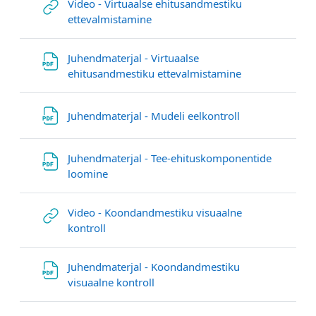
Video - Virtuaalse ehitusandmestiku
Гиперссылка
ettevalmistamine
Juhendmaterjal - Virtuaalse
Файл
ehitusandmestiku ettevalmistamine
Файл
Juhendmaterjal - Mudeli eelkontroll
Juhendmaterjal - Tee-ehituskomponentide
Файл
loomine
Video - Koondandmestiku visuaalne
Гиперссылка
kontroll
Juhendmaterjal - Koondandmestiku
Файл
visuaalne kontroll