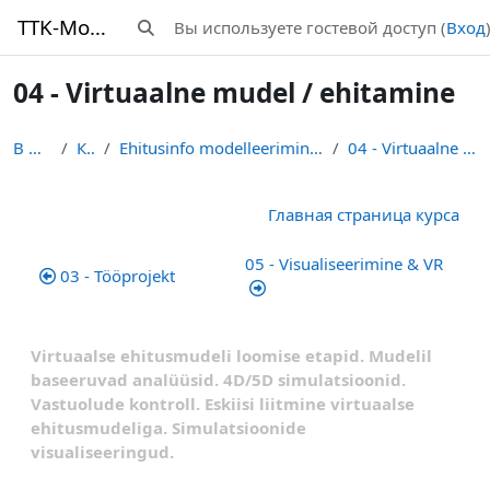
Перейти к основному содержанию
TTK-Moodle
Вы используете гостевой доступ (
Вход
Изменить данные поисковой строки
04 - Virtuaalne mudel / ehitamine
В начало
Курсы
Ehitusinfo modelleerimine (BIM) (EHE011) - R. Puust
04 - Virtuaalne mudel / ehitamine
Section outline
Главная страница курса
05 - Visualiseerimine & VR
03 - Tööprojekt
Virtuaalse ehitusmudeli loomise etapid. Mudelil
baseeruvad analüüsid. 4D/5D simulatsioonid.
Vastuolude kontroll. Eskiisi liitmine virtuaalse
ehitusmudeliga. Simulatsioonide
visualiseeringud.