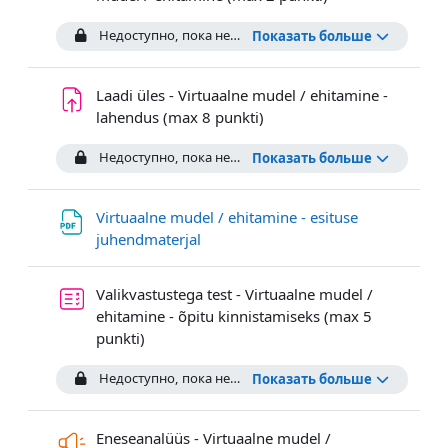
Недоступно, пока не выполнены условия: Элемент курса
Показать больше
Laadi üles - Virtuaalne mudel / ehitamine -
Задание
lahendus (max 8 punkti)
Недоступно, пока не выполнены условия: Элемент курса
Показать больше
Virtuaalne mudel / ehitamine - esituse
Файл
juhendmaterjal
Valikvastustega test - Virtuaalne mudel /
ehitamine - õpitu kinnistamiseks (max 5
Тест
punkti)
Недоступно, пока не выполнены условия: Элемент курса
Показать больше
Eneseanalüüs - Virtuaalne mudel /