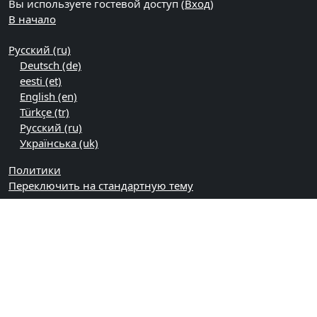
Вы используете гостевой доступ (
Вход
)
В начало
Русский ‎(ru)‎
Deutsch ‎(de)‎
eesti ‎(et)‎
English ‎(en)‎
Türkçe ‎(tr)‎
Русский ‎(ru)‎
Українська ‎(uk)‎
Политики
Переключить на стандартную тему