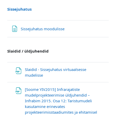
Sissejuhatus
Страница
Sissejuhatus moodulisse
Slaidid / üldjuhendid
Slaidid - Sissejuhatus virtuaalsesse
Файл
mudelisse
[Soome YIV2015] Infrarajatiste
mudelprojekteerimise üldjuhendid –
Infrabim 2015. Osa 12: Taristumudeli
kasutamine erinevates
Гиперссы
projekteerimisstaadiumites ja ehitamisel