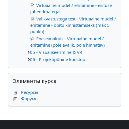
Virtuaalne mudel / ehitamine - esituse
juhendmaterjal
Valikvastustega test - Virtuaalne mudel /
ehitamine - õpitu kinnistamiseks (max 5
punkti)
Eneseanalüüs - Virtuaalne mudel /
ehitamine (pole avalik, pole hinnatav)
05 - Visualiseerimine & VR
06 - Projektipõhine koostöö
Пропустить Элементы курса
Элементы курса
Ресурсы
Форумы
Дополнительные блоки