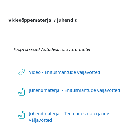
Videoõppematerjal / juhendid
Tööprotsessid Autodesk tarkvara näitel
Гиперссылка
Video - Ehitusmahtude väljavõtted
Juhendmaterjal - Ehitusmahtude väljavõtted
Файл
Juhendmaterjal - Tee-ehitusmaterjalide
Файл
väljavõtted