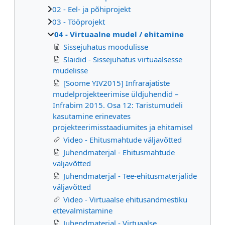
02 - Eel- ja põhiprojekt
03 - Tööprojekt
04 - Virtuaalne mudel / ehitamine
Sissejuhatus moodulisse
Slaidid - Sissejuhatus virtuaalsesse
mudelisse
[Soome YIV2015] Infrarajatiste
mudelprojekteerimise üldjuhendid –
Infrabim 2015. Osa 12: Taristumudeli
kasutamine erinevates
projekteerimisstaadiumites ja ehitamisel
Video - Ehitusmahtude väljavõtted
Juhendmaterjal - Ehitusmahtude
väljavõtted
Juhendmaterjal - Tee-ehitusmaterjalide
väljavõtted
Video - Virtuaalse ehitusandmestiku
ettevalmistamine
Juhendmaterjal - Virtuaalse