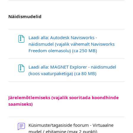
Näidismudelid
Laadi alla: Autodesk Navisworks -
näidismudel (vajalik vähemalt Navisworks
Гиперссылка
Freedom olemasolu) (ca 250 MB)
Laadi alla: MAGNET Explorer - näidismudel
Гиперссылка
(koos vaaturpaketiga) (ca 80 MB)
Järelemõtlemiseks (vajalik sooritada koondhinde
saamiseks)
Küsimuste/tagasiside foorum - Virtuaalne
Форум
mudel / ehitamine (max 2 punkti)