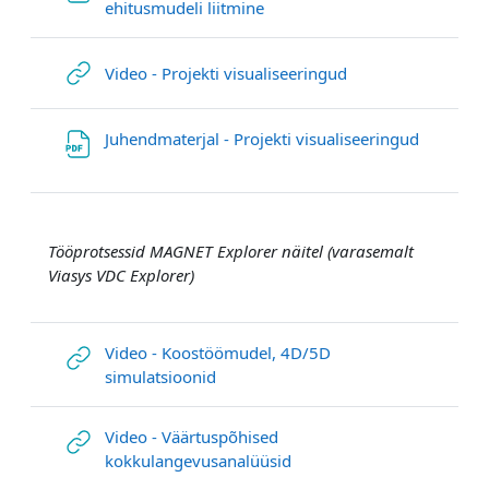
Файл
ehitusmudeli liitmine
Гиперссылка
Video - Projekti visualiseeringud
Файл
Juhendmaterjal - Projekti visualiseeringud
Tööprotsessid MAGNET Explorer näitel (varasemalt
Viasys VDC Explorer)
Video - Koostöömudel, 4D/5D
Гиперссылка
simulatsioonid
Video - Väärtuspõhised
Гиперссылка
kokkulangevusanalüüsid