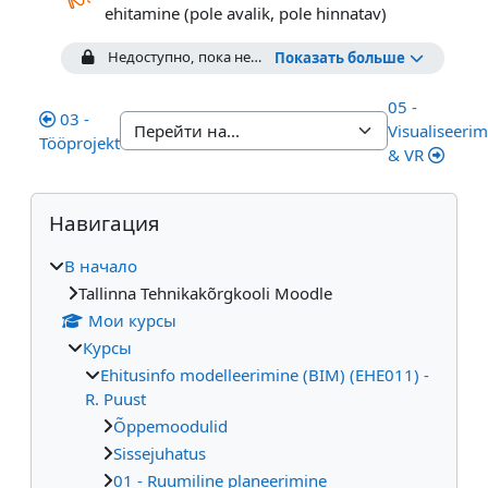
Обратная св
ehitamine (pole avalik, pole hinnatav)
Недоступно, пока не выполнены условия: Элемент курса
Показать больше
05 -
03 -
Visualiseerim
Tööprojekt
& VR
Блоки
Пропустить Навигация
Навигация
В начало
Tallinna Tehnikakõrgkooli Moodle
Мои курсы
Курсы
Ehitusinfo modelleerimine (BIM) (EHE011) -
R. Puust
Õppemoodulid
Sissejuhatus
01 - Ruumiline planeerimine